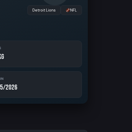
Detroit Lions
NFL
S
kg
ON
5/2026