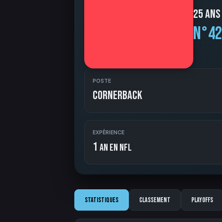
25 ans
N°42
POSTE
Cornerback
EXPÉRIENCE
1
an en NFL
Statistiques
Classement
Playoffs