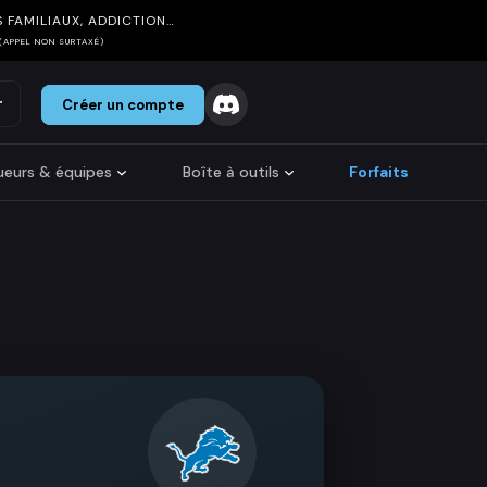
 FAMILIAUX, ADDICTION…
(APPEL NON SURTAXÉ)
r
Créer un compte
oueurs & équipes
Boîte à outils
Forfaits