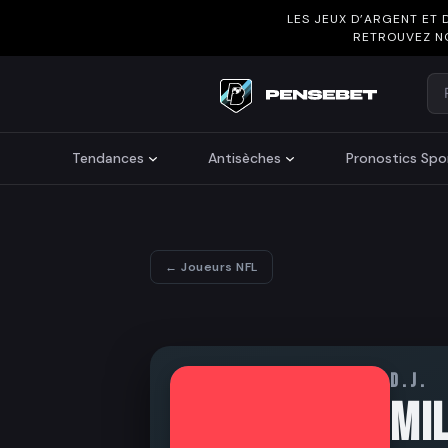
LES JEUX D’ARGENT ET 
RETROUVEZ N
Re
Search
Tendances
Antisèches
Pronostics Spor
← Joueurs NFL
D.J.
MIL