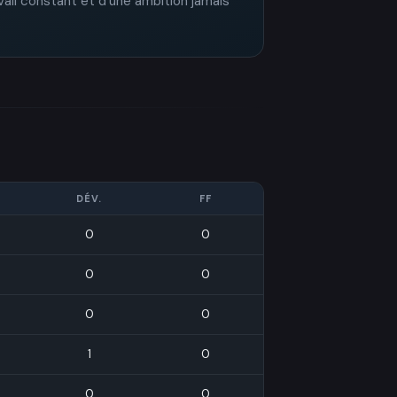
vail constant et d'une ambition jamais
DÉV.
FF
0
0
0
0
0
0
1
0
0
0