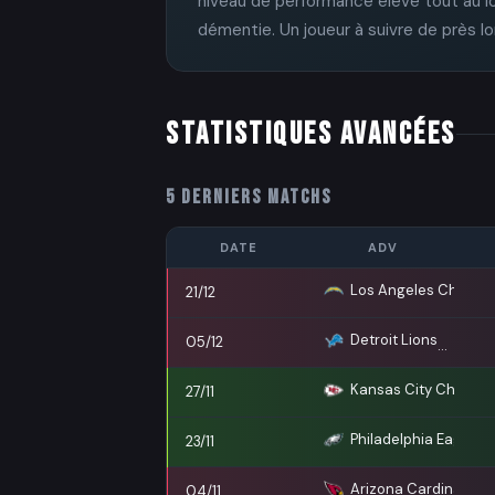
niveau de performance élevé tout au lo
démentie. Un joueur à suivre de près l
STATISTIQUES AVANCÉES
5 DERNIERS MATCHS
DATE
ADV
Los Angeles Charge
21/12
Detroit Lions
05/12
Kansas City Chiefs
27/11
Philadelphia Eagles
23/11
Arizona Cardinals
04/11