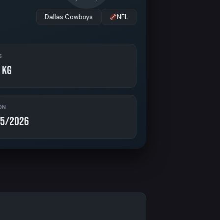
Dallas Cowboys
NFL
S
 kg
ON
5/2026