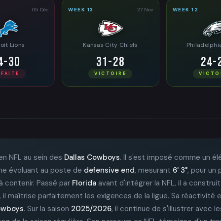
05 Déc
WEEK 13
27 Nov
WEEK 12
oit Lions
Kansas City Chiefs
Philadelphi
4-30
31-28
24-
ÉFAITE
VICTOIRE
VICTO
en NFL au sein des
Dallas Cowboys
. Il s'est imposé comme un é
omme évoluant au poste de
defensive end
, mesurant
6' 3"
, pour un
e à contenir. Passé par
Florida
avant d'intégrer la NFL, il a constru
 il maîtrise parfaitement les exigences de la ligue. Sa réactivit
owboys
. Sur la saison
2025/2026
, il continue de s'illustrer avec l