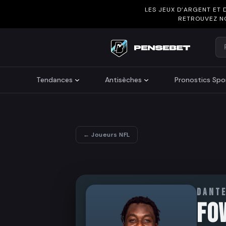
LES JEUX D’ARGENT ET 
RETROUVEZ N
Re
Search
Tendances
Antisèches
Pronostics Spor
← Joueurs NFL
DANT
FO