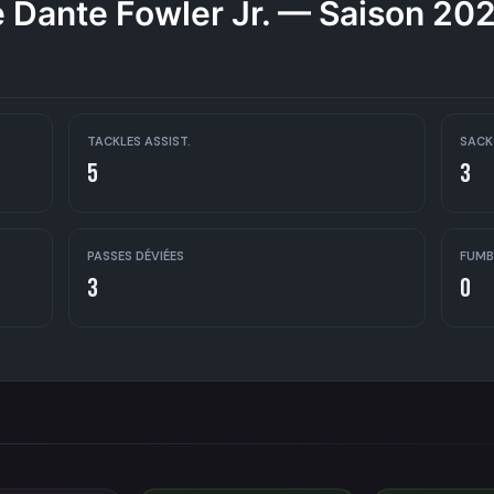
 Dante Fowler Jr. — Saison 20
TACKLES ASSIST.
SACK
5
3
PASSES DÉVIÉES
FUMB
3
0