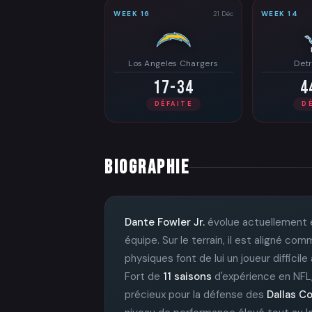
WEEK 16
21 Déc
WEEK 14
Los Angeles Chargers
Detr
17-34
4
DÉFAITE
D
BIOGRAPHIE
Dante Fowler Jr.
évolue actuellement 
équipe. Sur le terrain, il est aligné c
physiques font de lui un joueur difficil
Fort de
11 saisons
d'expérience en NFL,
précieux pour la défense des
Dallas C