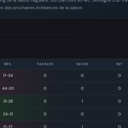
ng de la saison régulière. Son parcours en NFL témoigne d'un tra
ors des prochaines échéances de la saison.
RÉS.
TACKLES
SACKS
INT
rs
17-34
0
0
0
44-30
0
0
0
31-28
0
1
0
24-21
0
0
0
17-27
0
1
0