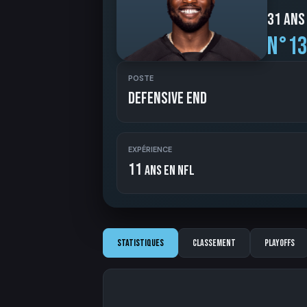
31 ans
N°13
POSTE
Defensive End
EXPÉRIENCE
11
ans en NFL
Statistiques
Classement
Playoffs