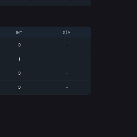
INT
DÉV.
0
-
1
-
0
-
0
-