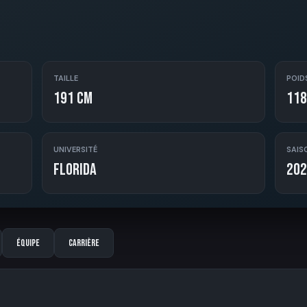
TAILLE
POID
191 cm
118
UNIVERSITÉ
SAIS
Florida
202
Équipe
Carrière