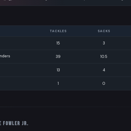
TACKLES
SACKS
15
3
nders
39
10.5
13
4
1
0
e Fowler Jr.