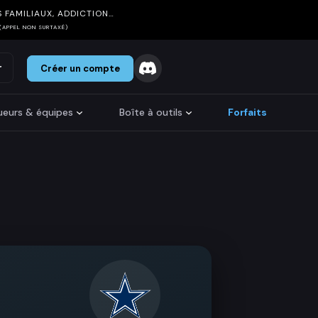
 FAMILIAUX, ADDICTION…
(APPEL NON SURTAXÉ)
r
Créer un compte
oueurs & équipes
Boîte à outils
Forfaits