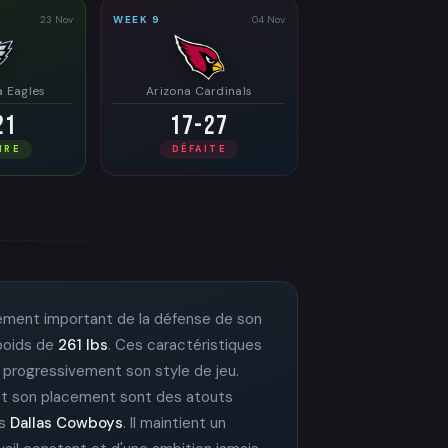
23 Nov
WEEK 9
04 Nov
a Eagles
Arizona Cardinals
21
17-27
IRE
DÉFAITE
lément important de la défense de son
 poids de
261 lbs
. Ces caractéristiques
it progressivement son style de jeu.
é et son placement sont des atouts
es
Dallas Cowboys
. Il maintient un