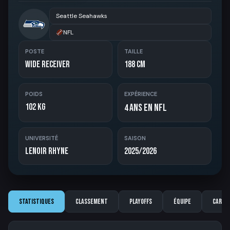
Seattle Seahawks
NFL
POSTE
TAILLE
Wide Receiver
188 cm
POIDS
EXPÉRIENCE
102 kg
ans en NFL
4
UNIVERSITÉ
SAISON
Lenoir Rhyne
2025/2026
Statistiques
Classement
Playoffs
Équipe
Carriè