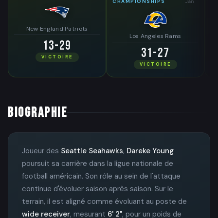
CHAMPIONSHIPS
Jan
New England Patriots
Los Angeles Rams
13-29
31-27
VICTOIRE
VICTOIRE
BIOGRAPHIE
Joueur des
Seattle Seahawks
,
Dareke Young
poursuit sa carrière dans la ligue nationale de
football américain. Son rôle au sein de l'attaque
continue d'évoluer saison après saison. Sur le
terrain, il est aligné comme évoluant au poste de
wide receiver
, mesurant
6' 2"
, pour un poids de