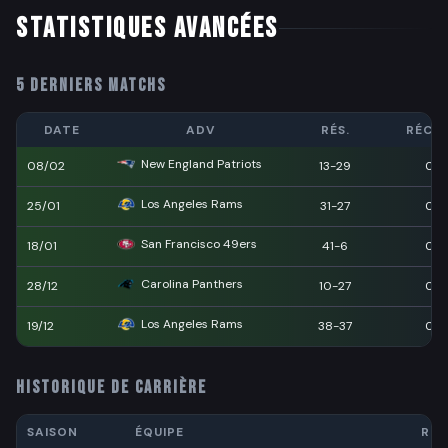
STATISTIQUES AVANCÉES
5 DERNIERS MATCHS
DATE
ADV
RÉS.
RÉCEP
New England Patriots
08/02
13-29
0
Los Angeles Rams
25/01
31-27
0
San Francisco 49ers
18/01
41-6
0
Carolina Panthers
28/12
10-27
0
Los Angeles Rams
19/12
38-37
0
HISTORIQUE DE CARRIÈRE
SAISON
ÉQUIPE
RÉC