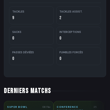
TACKLES
TACKLES ASSIST.
9
2
SACKS
INTERCEPTIONS
0
0
PASSES DÉVIÉES
FUMBLES FORCÉS
0
0
DERNIERS MATCHS
SUPER BOWL
08 Fév
CONFERENCE
25
D