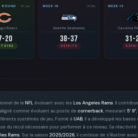
L ROUND
18 Jan
WEEK 16
19 Déc
WEEK 13
ago Bears
Seattle Seahawks
Carolina P
7-20
38-37
31-
CTOIRE
DÉFAITE
DÉFAI
ionnel de la
NFL
évoluant avec les
Los Angeles Rams
. Il contrib
 est aligné comme évoluant au poste de
cornerback
, mesurant
5' 9"
ifférents systèmes de jeu. Formé à
UAB
, il a développé les bases 
ose du recul nécessaire pour performer à ce niveau. Sa réactivi
les Rams
. Sur la saison
2025/2026
, il continue de s'illustrer ave