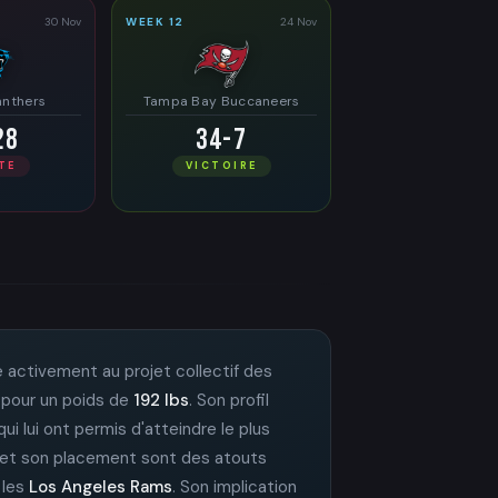
30 Nov
WEEK 12
24 Nov
anthers
Tampa Bay Buccaneers
28
34-7
TE
VICTOIRE
ue activement au projet collectif des
, pour un poids de
192 lbs
. Son profil
qui lui ont permis d'atteindre le plus
té et son placement sont des atouts
c les
Los Angeles Rams
. Son implication