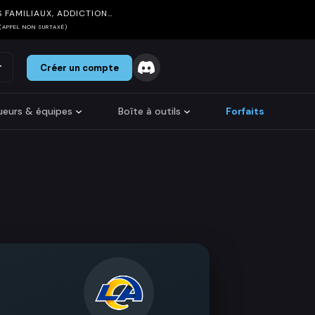
 FAMILIAUX, ADDICTION…
(APPEL NON SURTAXÉ)
r
Créer un compte
oueurs & équipes
Boîte à outils
Forfaits