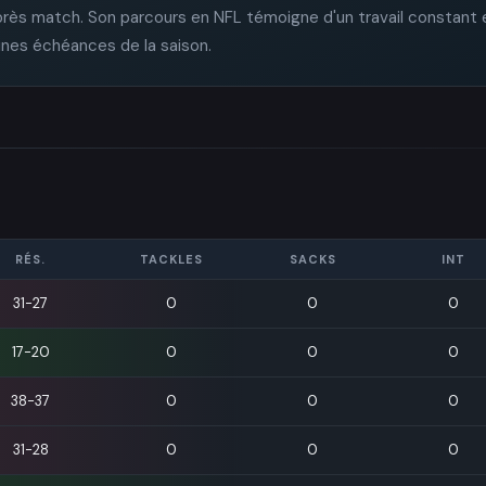
après match. Son parcours en NFL témoigne d'un travail constant 
aines échéances de la saison.
RÉS.
TACKLES
SACKS
INT
31-27
0
0
0
17-20
0
0
0
38-37
0
0
0
31-28
0
0
0