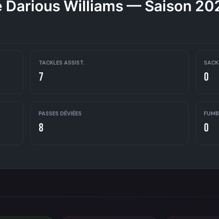
 Darious Williams — Saison 2
TACKLES ASSIST.
SACK
7
0
PASSES DÉVIÉES
FUMB
8
0