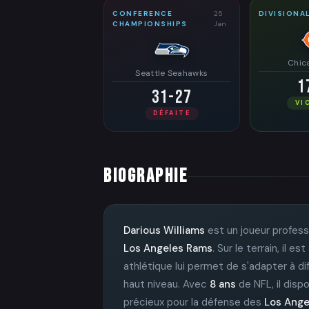
CONFERENCE
25
DIVISIONA
CHAMPIONSHIPS
Jan
Chic
Seattle Seahawks
1
31-27
VI
DÉFAITE
BIOGRAPHIE
Darious Williams
est un joueur profess
Los Angeles Rams
. Sur le terrain, il
athlétique lui permet de s'adapter à d
haut niveau. Avec
8 ans
de NFL, il disp
précieux pour la défense des
Los Ange