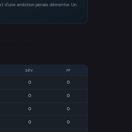
et d'une ambition jamais démentie. Un
DÉV.
FF
0
0
0
0
0
0
0
0