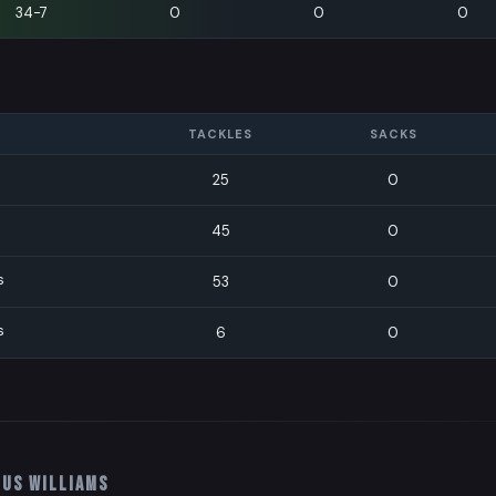
ers
34-7
0
0
0
TACKLES
SACKS
25
0
45
0
s
53
0
s
6
0
ous Williams