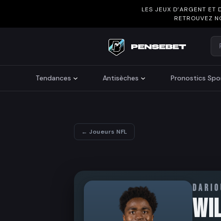
LES JEUX D’ARGENT ET 
RETROUVEZ N
Re
Search
Tendances
Antisèches
Pronostics Spor
← Joueurs NFL
DARIO
WI