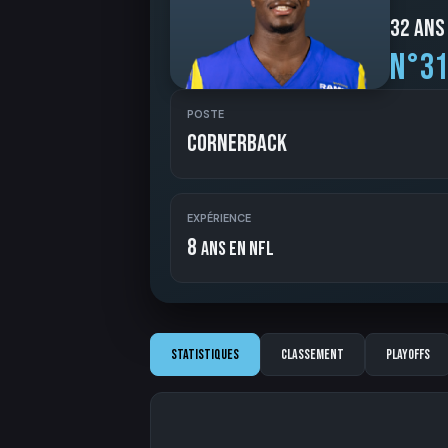
32 ans
N°31
POSTE
Cornerback
EXPÉRIENCE
8
ans en NFL
Statistiques
Classement
Playoffs