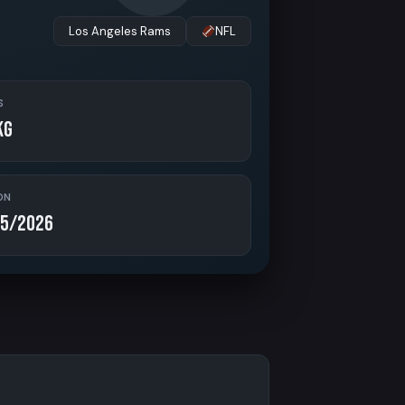
Los Angeles Rams
NFL
S
kg
ON
5/2026