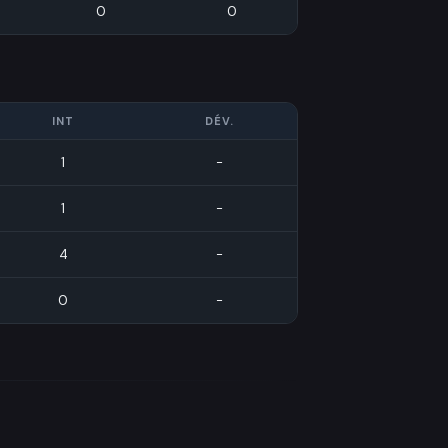
0
0
INT
DÉV.
1
-
1
-
4
-
0
-