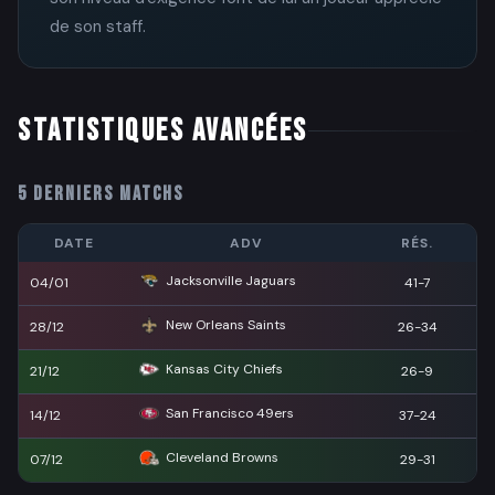
de son staff.
STATISTIQUES AVANCÉES
5 DERNIERS MATCHS
DATE
ADV
RÉS.
Jacksonville Jaguars
04/01
41-7
New Orleans Saints
28/12
26-34
Kansas City Chiefs
21/12
26-9
San Francisco 49ers
14/12
37-24
Cleveland Browns
07/12
29-31