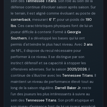
sein des
Tennessee Titans
. Son rôle au sein de la
défense continue d'évoluer saison après saison. Sur
le terrain, il est aligné comme évoluant au poste de
cornerback
, mesurant
6' 1"
, pour un poids de
190
lbs
. Ces caractéristiques physiques font de lui un
joueur difficile à contenir. Formé à
Georgia
Southern
, il a développé les bases qui lui ont
permis d'atteindre le plus haut niveau. Avec
3 ans
de NFL, il dispose du recul nécessaire pour
performer à ce niveau. Il se distingue par son
instinct défensif et sa capacité à stopper les
offensives adverses. Sur la saison
2025/2026
, il
continue de s'illustrer avec les
Tennessee Titans
. Il
maintient un niveau de performance élevé tout au
long de la saison régulière.
Darrell Baker Jr.
reste
l'un des joueurs les plus intéressants à suivre au
sein des
Tennessee Titans
. Son profil atypique et
son niveau d'exigence font de lui un joueur apprécié