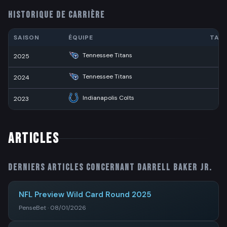
HISTORIQUE DE CARRIÈRE
SAISON
ÉQUIPE
TAC
Tennessee Titans
2025
5
Tennessee Titans
2024
4
Indianapolis Colts
2023
3
ARTICLES
Derniers articles concernant
Darrell Baker Jr.
NFL Preview Wild Card Round 2025
PenseBet · 08/01/2026