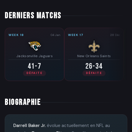
DERNIERS MATCHS
WEEK 18
04 Jan
WEEK 17
28 Déc
WE
Jacksonville Jaguars
New Orleans Saints
41-7
26-34
DÉFAITE
DÉFAITE
BIOGRAPHIE
Darrell Baker Jr.
évolue actuellement en NFL au