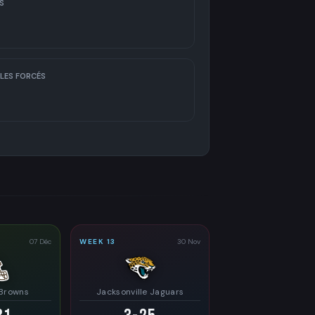
S
LES FORCÉS
07 Déc
WEEK 13
30 Nov
 Browns
Jacksonville Jaguars