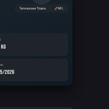
Tennessee Titans
NFL
S
 kg
ON
5/2026