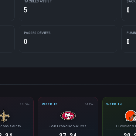
TACKLES ASSIST.
SACK
5
0
PASSES DÉVIÉES
FUMB
0
0
28 Déc
WEEK 15
14 Déc
WEEK 14
eans Saints
San Francisco 49ers
Cleveland