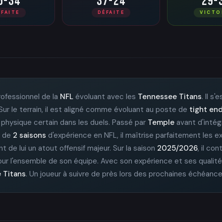
6-34
37-24
29-
ÉFAITE
DÉFAITE
VICTO
rofessionnel de la
NFL
évoluant avec les
Tennessee Titans
. Il 
Sur le terrain, il est aligné comme évoluant au poste de
tight en
e physique certain dans les duels. Passé par
Temple
avant d'intégr
t de
2 saisons
d'expérience en NFL, il maîtrise parfaitement les e
 de lui un atout offensif majeur. Sur la saison
2025/2026
, il co
our l'ensemble de son équipe. Avec son expérience et ses qualités
 Titans
. Un joueur à suivre de près lors des prochaines échéance