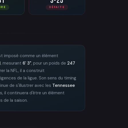
31
3-25
IRE
DÉFAITE
s'est imposé comme un élément
d
, mesurant
6' 3"
, pour un poids de
247
er la NFL, il a construit
xigences de la ligue. Son sens du timing
ntinue de s'illustrer avec les
Tennessee
, il continuera d'être un élément
s de la saison.