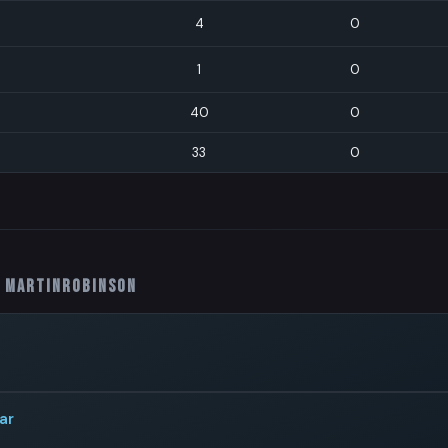
4
0
1
0
40
0
33
0
d MartinRobinson
ar