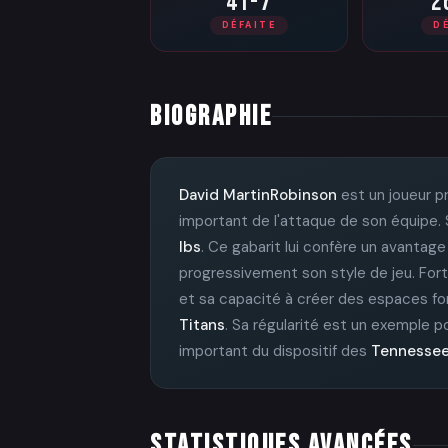
41-7
2
DÉFAITE
D
BIOGRAPHIE
David MartinRobinson
est un joueur p
important de l'attaque de son équipe. 
lbs
. Ce gabarit lui confère un avantag
progressivement son style de jeu. For
et sa capacité à créer des espaces font
Titans
. Sa régularité est un exemple p
important du dispositif des
Tennessee
STATISTIQUES AVANCÉES