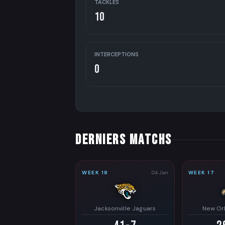
TACKLES
10
INTERCEPTIONS
0
DERNIERS MATCHS
WEEK 18
04 Jan
WEEK 17
Jacksonville Jaguars
New Orl