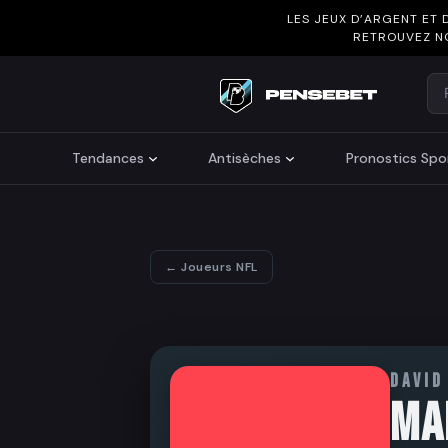
LES JEUX D’ARGENT ET 
RETROUVEZ N
Re
Search
Tendances
Antisèches
Pronostics Spor
← Joueurs NFL
DAVID
MA