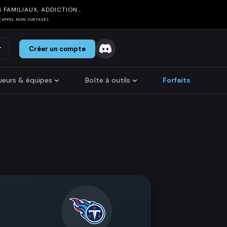
 FAMILIAUX, ADDICTION…
(APPEL NON SURTAXÉ)
r
Créer un compte
oueurs & équipes
Boîte à outils
Forfaits