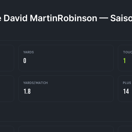
 David MartinRobinson — Sais
YARDS
TOU
0
1
YARDS/MATCH
PLUS
1.8
14