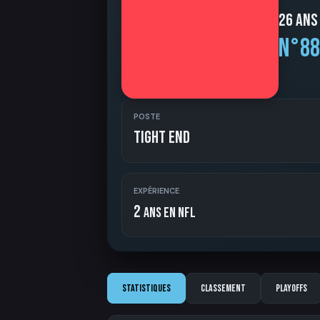
26 ans
N°88
POSTE
Tight End
EXPÉRIENCE
2
ans en NFL
Statistiques
Classement
Playoffs