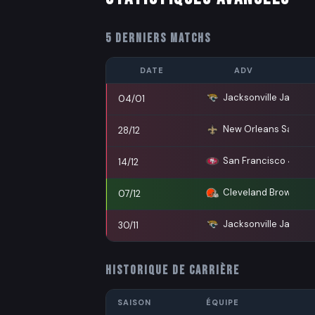
5 DERNIERS MATCHS
DATE
ADV
Jacksonville Jaguars
04/01
New Orleans Saints
28/12
San Francisco 49ers
14/12
Cleveland Browns
07/12
Jacksonville Jaguars
30/11
HISTORIQUE DE CARRIÈRE
SAISON
ÉQUIPE