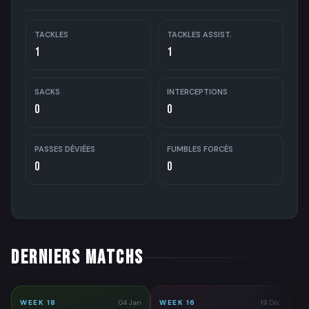
TACKLES
TACKLES ASSIST.
1
1
SACKS
INTERCEPTIONS
0
0
PASSES DÉVIÉES
FUMBLES FORCÉS
0
0
DERNIERS MATCHS
WEEK 18
04 Jan
WEEK 16
19 Déc
WE