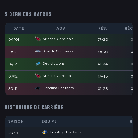
5 DERNIERS MATCHS
DATE
ADV
RÉS.
RÉCEP
Arizona Cardinals
04/01
37-20
0
Seattle Seahawks
19/12
38-37
0
Detroit Lions
14/12
41-34
0
Arizona Cardinals
07/12
17-45
0
Carolina Panthers
30/11
31-28
0
HISTORIQUE DE CARRIÈRE
SAISON
ÉQUIPE
RÉC
Los Angeles Rams
2025
2