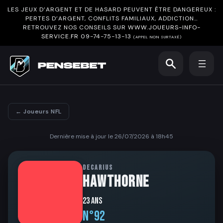
LES JEUX D’ARGENT ET DE HASARD PEUVENT ÊTRE DANGEREUX :
PERTES D’ARGENT, CONFLITS FAMILIAUX, ADDICTION…
RETROUVEZ NOS CONSEILS SUR
WWW.JOUEURS-INFO-
SERVICE.FR
09-74-75-13-13
(APPEL NON SURTAXÉ)
← Joueurs NFL
Dernière mise à jour le 26/07/2026 à 18h45
DECARIUS
HAWTHORNE
23 ans
N°92