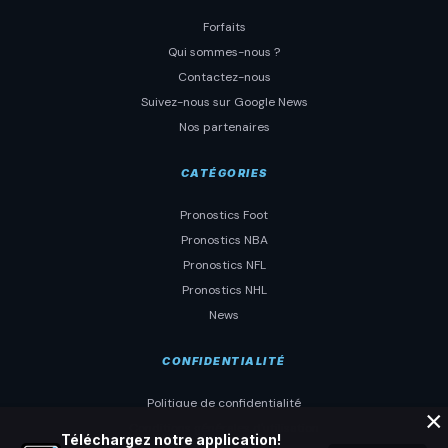
Forfaits
Qui sommes-nous ?
Contactez-nous
Suivez-nous sur Google News
Nos partenaires
CATÉGORIES
Pronostics Foot
Pronostics NBA
Pronostics NFL
Pronostics NHL
News
CONFIDENTIALITÉ
Politique de confidentialité
×
Conditions générales d'utilisation
Téléchargez notre application!