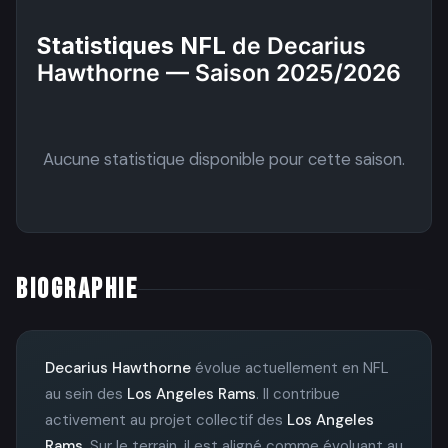
Statistiques NFL
de Decarius
Hawthorne — Saison 2025/2026
Aucune statistique disponible pour cette saison.
BIOGRAPHIE
Decarius Hawthorne
évolue actuellement en NFL
au sein des
Los Angeles Rams
. Il contribue
activement au projet collectif des
Los Angeles
Rams
. Sur le terrain, il est aligné comme évoluant au