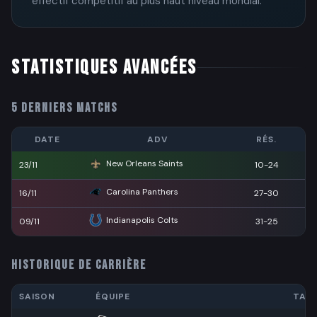
effectif compétitif au plus haut niveau mondial.
STATISTIQUES AVANCÉES
5 DERNIERS MATCHS
DATE
ADV
RÉS.
New Orleans Saints
23/11
10-24
Carolina Panthers
16/11
27-30
Indianapolis Colts
09/11
31-25
HISTORIQUE DE CARRIÈRE
SAISON
ÉQUIPE
TAC