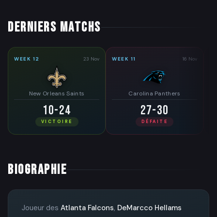
DERNIERS MATCHS
WEEK 12
23 Nov
WEEK 11
16 Nov
W
New Orleans Saints
Carolina Panthers
10-24
27-30
VICTOIRE
DÉFAITE
BIOGRAPHIE
Joueur des
Atlanta Falcons
,
DeMarcco Hellams