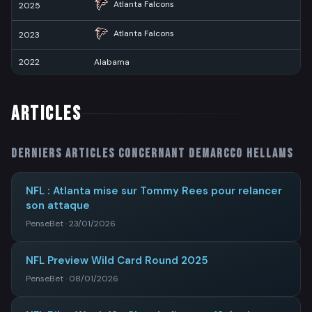
Atlanta Falcons
2025
1
Atlanta Falcons
2023
4
2022
Alabama
10
ARTICLES
Derniers articles concernant
DeMarcco Hellams
NFL : Atlanta mise sur Tommy Rees pour relancer
son attaque
PenseBet · 23/01/2026
NFL Preview Wild Card Round 2025
PenseBet · 08/01/2026