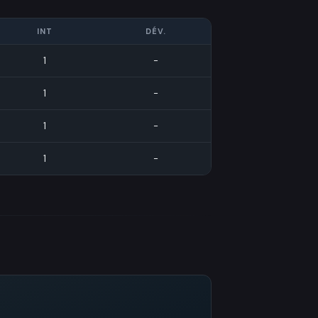
INT
DÉV.
1
-
1
-
1
-
1
-