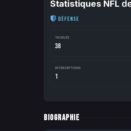
Statistiques NFL
de
Défense
TACKLES
38
INTERCEPTIONS
1
BIOGRAPHIE