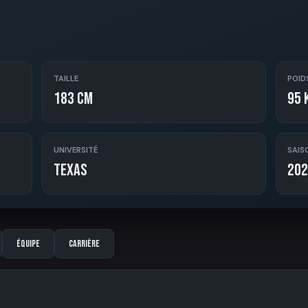
TAILLE
POID
183 cm
95 
UNIVERSITÉ
SAIS
Texas
202
Équipe
Carrière