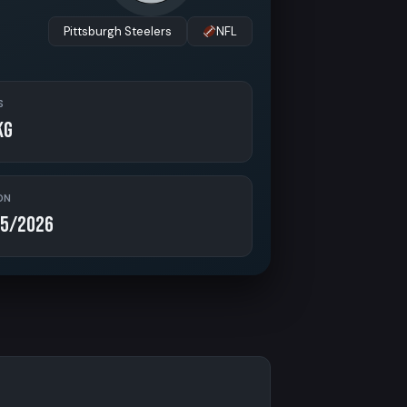
Pittsburgh Steelers
NFL
S
kg
ON
5/2026