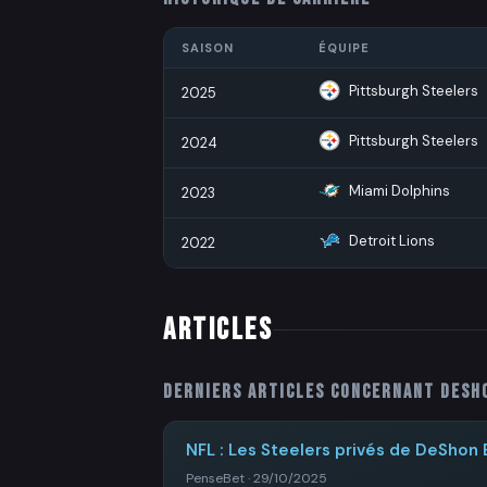
SAISON
ÉQUIPE
Pittsburgh Steelers
2025
Pittsburgh Steelers
2024
Miami Dolphins
2023
Detroit Lions
2022
ARTICLES
Derniers articles concernant
DeSh
NFL : Les Steelers privés de DeShon 
PenseBet · 29/10/2025