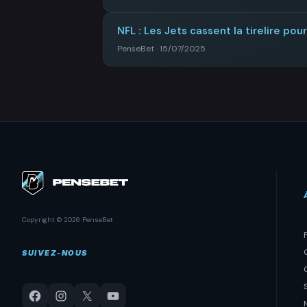
NFL : Les Jets cassent la tirelire pou
PenseBet · 15/07/2025
Copyright © 2026 PenseBet
SUIVEZ-NOUS