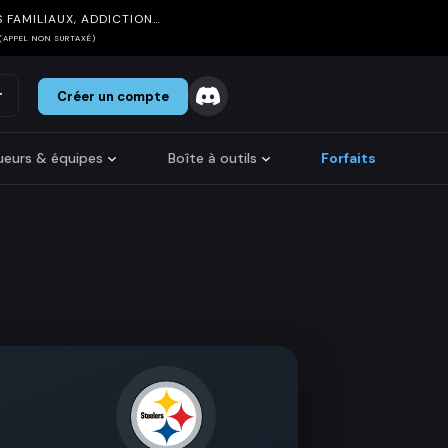
 FAMILIAUX, ADDICTION…
(APPEL NON SURTAXÉ)
r
Créer un compte
oueurs & équipes
Boîte à outils
Forfaits