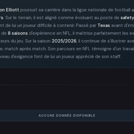
n Elliott
poursuit sa carrière dans la ligue nationale de football 
rs
. Sur le terrain, il est aligné comme évoluant au poste de
safet
 de lui un joueur difficile à contenir. Passé par
Texas
avant d'inté
t de
8 saisons
d'expérience en NFL, il maîtrise parfaitement les exi
eurs du jeu. Sur la saison
2025/2026
, il continue de s'illustrer a
tale, match après match. Son parcours en NFL témoigne d'un travai
veau d'exigence font de lui un joueur apprécié de son staff.
AUCUNE DONNÉE DISPONIBLE