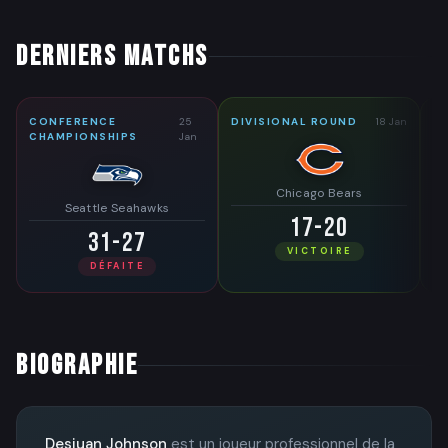
DERNIERS MATCHS
CONFERENCE
25
DIVISIONAL ROUND
18 Jan
W
CHAMPIONSHIPS
Jan
Chicago Bears
Seattle Seahawks
17-20
31-27
VICTOIRE
DÉFAITE
BIOGRAPHIE
Desjuan Johnson
est un joueur professionnel de la