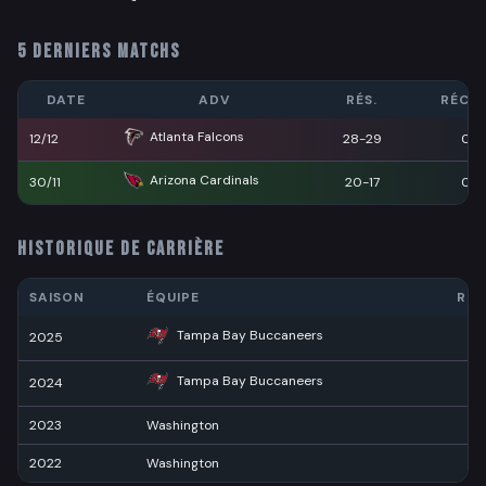
5 DERNIERS MATCHS
DATE
ADV
RÉS.
RÉCEP
Atlanta Falcons
12/12
28-29
0
Arizona Cardinals
30/11
20-17
0
HISTORIQUE DE CARRIÈRE
SAISON
ÉQUIPE
RÉC
Tampa Bay Buccaneers
2025
1
Tampa Bay Buccaneers
2024
2023
Washington
1
2022
Washington
2