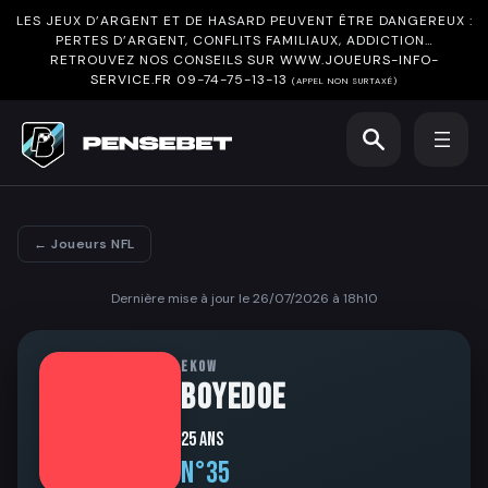
LES JEUX D’ARGENT ET DE HASARD PEUVENT ÊTRE DANGEREUX :
PERTES D’ARGENT, CONFLITS FAMILIAUX, ADDICTION…
RETROUVEZ NOS CONSEILS SUR
WWW.JOUEURS-INFO-
SERVICE.FR
09-74-75-13-13
(APPEL NON SURTAXÉ)
← Joueurs NFL
Dernière mise à jour le 26/07/2026 à 18h10
EKOW
BOYEDOE
25 ans
N°35