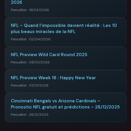
2026
PenseBet · 19/04/2026
NFL – Quand l’impossible devient réalité : Les 10
plus beaux miracles de la NFL
PenseBet · 02/04/2026
NFL Preview Wild Card Round 2025
PenseBet · 08/01/2026
NFL Preview Week 18 : Happy New Year
PenseBet · 01/01/2026
Cincinnati Bengals vs Arizona Cardinals –
Pronostic NFL gratuit et prédictions – 28/12/2025
PenseBet · 28/12/2025