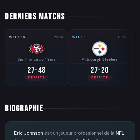
DERNIERS MATCHS
WEEK 16
23 Déc
WEEK 9
02 Nov
W
San Francisco 49ers
Pittsburgh Steelers
27-48
27-20
DÉFAITE
DÉFAITE
BIOGRAPHIE
Eric Johnson
est un joueur professionnel de la
NFL