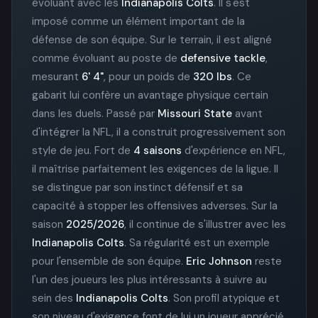
évoluant avec les
Indianapolis Colts
. Il s'est
imposé comme un élément important de la
défense de son équipe. Sur le terrain, il est aligné
comme évoluant au poste de
defensive tackle
,
mesurant
6' 4"
, pour un poids de
320 lbs
. Ce
gabarit lui confère un avantage physique certain
dans les duels. Passé par
Missouri State
avant
d'intégrer la NFL, il a construit progressivement son
style de jeu. Fort de
4 saisons
d'expérience en NFL,
il maîtrise parfaitement les exigences de la ligue. Il
se distingue par son instinct défensif et sa
capacité à stopper les offensives adverses. Sur la
saison
2025/2026
, il continue de s'illustrer avec les
Indianapolis Colts
. Sa régularité est un exemple
pour l'ensemble de son équipe.
Eric Johnson
reste
l'un des joueurs les plus intéressants à suivre au
sein des
Indianapolis Colts
. Son profil atypique et
son niveau d'exigence font de lui un joueur apprécié