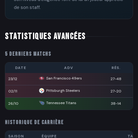
de son staff.
STATISTIQUES AVANCÉES
5 DERNIERS MATCHS
DATE
ADV
RÉS.
San Francisco 49ers
23/12
27-48
Pittsburgh Steelers
02/11
27-20
Tennessee Titans
26/10
38-14
HISTORIQUE DE CARRIÈRE
SAISON
ÉQUIPE
TAC