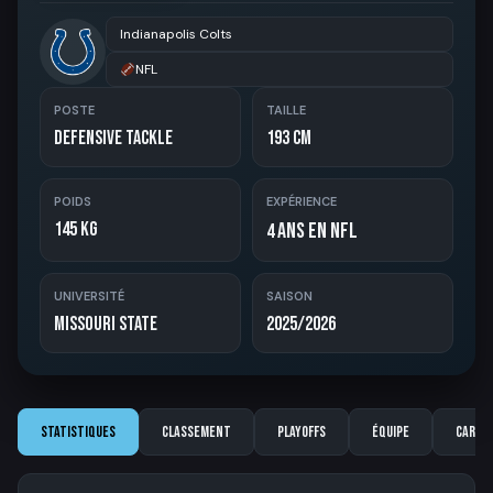
Indianapolis Colts
NFL
POSTE
TAILLE
Defensive Tackle
193 cm
POIDS
EXPÉRIENCE
145 kg
ans en NFL
4
UNIVERSITÉ
SAISON
Missouri State
2025/2026
Statistiques
Classement
Playoffs
Équipe
Carriè