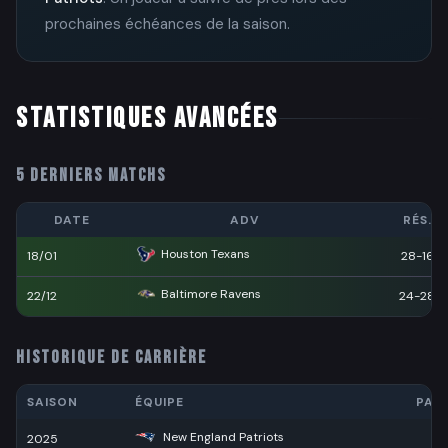
prochaines échéances de la saison.
STATISTIQUES AVANCÉES
5 DERNIERS MATCHS
DATE
ADV
RÉS.
Houston Texans
18/01
28-16
Baltimore Ravens
22/12
24-28
HISTORIQUE DE CARRIÈRE
SAISON
ÉQUIPE
PAS
New England Patriots
2025