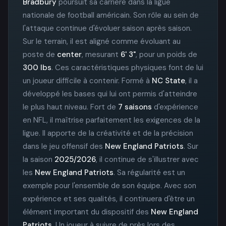
Bradbury
poursuit sa carrière dans la ligue
nationale de football américain. Son rôle au sein de
l'attaque continue d'évoluer saison après saison.
Sur le terrain, il est aligné comme évoluant au
poste de
center
, mesurant
6' 3"
, pour un poids de
300 lbs
. Ces caractéristiques physiques font de lui
un joueur difficile à contenir. Formé à
NC State
, il a
développé les bases qui lui ont permis d'atteindre
le plus haut niveau. Fort de
7 saisons
d'expérience
en NFL, il maîtrise parfaitement les exigences de la
ligue. Il apporte de la créativité et de la précision
dans le jeu offensif des
New England Patriots
. Sur
la saison
2025/2026
, il continue de s'illustrer avec
les
New England Patriots
. Sa régularité est un
exemple pour l'ensemble de son équipe. Avec son
expérience et ses qualités, il continuera d'être un
élément important du dispositif des
New England
Patriots
. Un joueur à suivre de près lors des