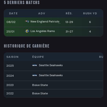
5 DERNIERS MATCHS
DATE
ADV
RÉS.
RUSH YD
New England Patriots
08/02
13-29
6
Los Angeles Rams
25/01
31-27
4
HISTORIQUE DE CARRIÈRE
SAISON
ÉQUIPE
RUS
Seattle Seahawks
2025
7
Seattle Seahawks
2024
1
2023
Boise State
74
2022
Boise State
11