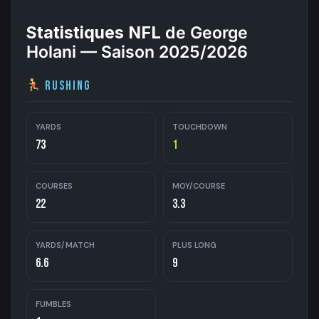
Statistiques NFL
de George
Holani — Saison 2025/2026
Rushing
YARDS
TOUCHDOWN
73
1
COURSES
MOY/COURSE
22
3.3
YARDS/MATCH
PLUS LONG
6.6
9
FUMBLES