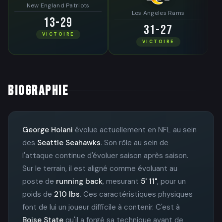
New England Patriots
Los Angeles Rams
13-29
31-27
VICTOIRE
VICTOIRE
BIOGRAPHIE
George Holani
évolue actuellement en NFL au sein
des
Seattle Seahawks
. Son rôle au sein de
l'attaque continue d'évoluer saison après saison.
Sur le terrain, il est aligné comme évoluant au
poste de
running back
, mesurant
5' 11"
, pour un
poids de
210 lbs
. Ces caractéristiques physiques
font de lui un joueur difficile à contenir. C'est à
Boise State
qu'il a forgé sa technique avant de