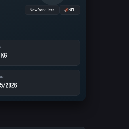
New York Jets
NFL
S
 kg
ON
5/2026