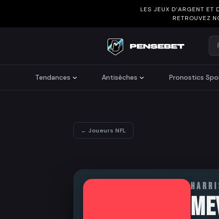
LES JEUX D’ARGENT ET 
RETROUVEZ N
Re
Search
Tendances
Antisèches
Pronostics Spor
← Joueurs NFL
HARR
ME