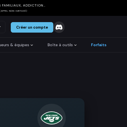
 FAMILIAUX, ADDICTION…
(APPEL NON SURTAXÉ)
r
Créer un compte
oueurs & équipes
Boîte à outils
Forfaits