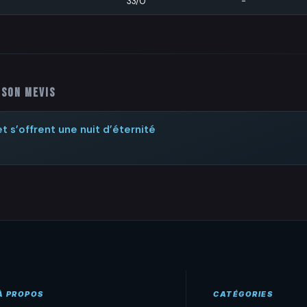
33/0
-
ison Mevis
et s’offrent une nuit d’éternité
À PROPOS
CATÉGORIES