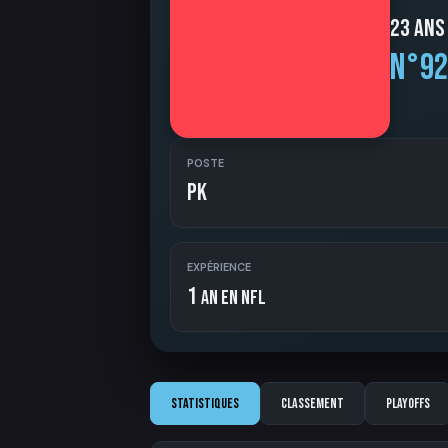
23 ans
N°92
POSTE
PK
EXPÉRIENCE
1
an en NFL
Statistiques
Classement
Playoffs