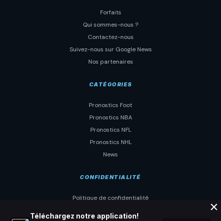
Forfaits
Qui sommes-nous ?
Contactez-nous
Suivez-nous sur Google News
Nos partenaires
CATÉGORIES
Pronostics Foot
Pronostics NBA
Pronostics NFL
Pronostics NHL
News
CONFIDENTIALITÉ
Politique de confidentialité
×
Conditions générales d'utilisation
Téléchargez notre application!