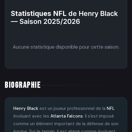
Statistiques NFL
de Henry Black
— Saison 2025/2026
Aucune statistique disponible pour cette saison.
BIOGRAPHIE
Henry Black
est un joueur professionnel de la
NFL
évoluant avec les
Atlanta Falcons
. Il s'est imposé
comme un élément important de la défense de son
équipe. Sur le terrain, il est aligné comme évoluant