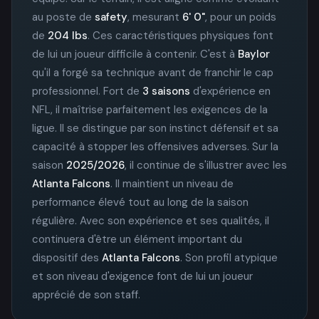
au poste de
safety
, mesurant
6' 0"
, pour un poids
de
204 lbs
. Ces caractéristiques physiques font
de lui un joueur difficile à contenir. C'est à
Baylor
qu'il a forgé sa technique avant de franchir le cap
professionnel. Fort de
3 saisons
d'expérience en
NFL, il maîtrise parfaitement les exigences de la
ligue. Il se distingue par son instinct défensif et sa
capacité à stopper les offensives adverses. Sur la
saison
2025/2026
, il continue de s'illustrer avec les
Atlanta Falcons
. Il maintient un niveau de
performance élevé tout au long de la saison
régulière. Avec son expérience et ses qualités, il
continuera d'être un élément important du
dispositif des
Atlanta Falcons
. Son profil atypique
et son niveau d'exigence font de lui un joueur
apprécié de son staff.