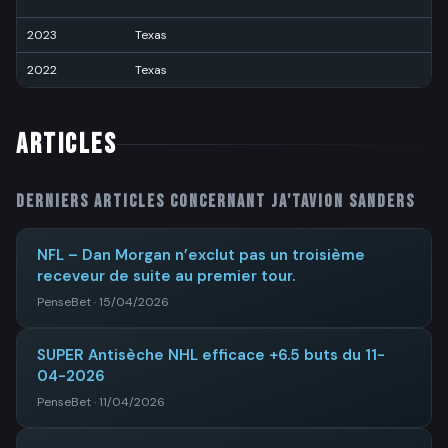
2023
Texas
4
2022
Texas
5
ARTICLES
Derniers articles concernant
Ja'Tavion Sanders
NFL – Dan Morgan n’exclut pas un troisième
receveur de suite au premier tour.
PenseBet · 15/04/2026
SUPER Antisèche NHL efficace +6.5 buts du 11-
04-2026
PenseBet · 11/04/2026