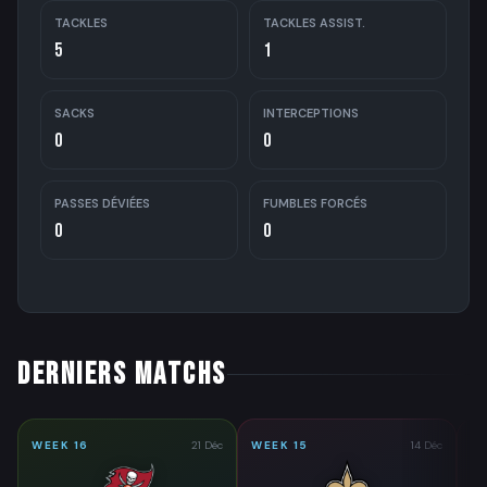
TACKLES
TACKLES ASSIST.
5
1
SACKS
INTERCEPTIONS
0
0
PASSES DÉVIÉES
FUMBLES FORCÉS
0
0
DERNIERS MATCHS
WEEK 16
21 Déc
WEEK 15
14 Déc
WE