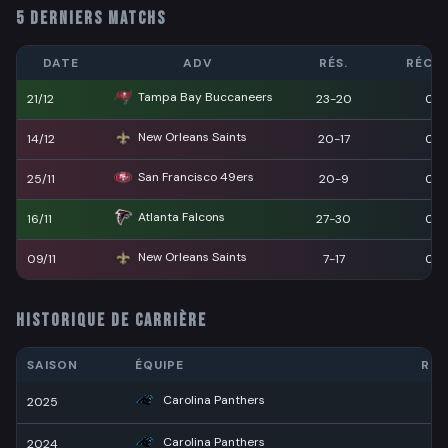
5 DERNIERS MATCHS
DATE
ADV
RÉS.
RÉCEP
Tampa Bay Buccaneers
21/12
23-20
0
New Orleans Saints
14/12
20-17
0
San Francisco 49ers
25/11
20-9
0
Atlanta Falcons
16/11
27-30
0
New Orleans Saints
09/11
7-17
0
HISTORIQUE DE CARRIÈRE
SAISON
ÉQUIPE
RÉC
Carolina Panthers
2025
2
Carolina Panthers
2024
3