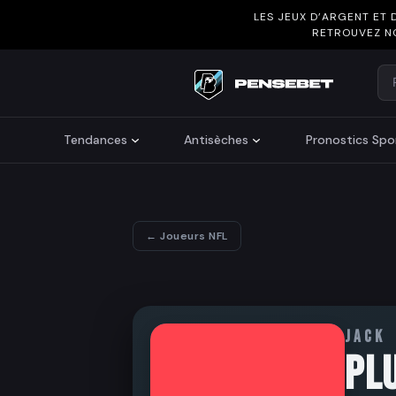
LES JEUX D’ARGENT ET 
RETROUVEZ N
Re
Search
Tendances
Antisèches
Pronostics Spor
← Joueurs NFL
JACK
PL