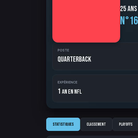
25 ans
N°16
POSTE
Quarterback
EXPÉRIENCE
1
an en NFL
Statistiques
Classement
Playoffs