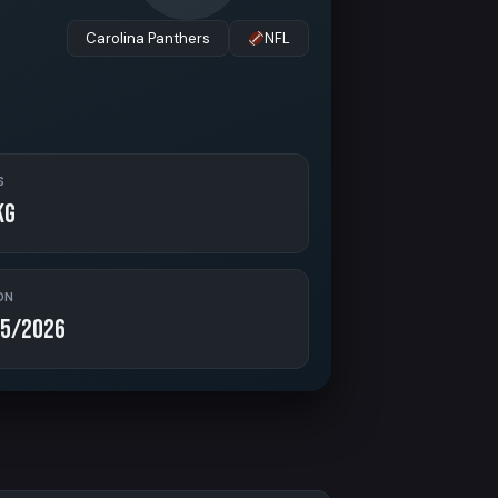
Carolina Panthers
NFL
S
kg
ON
5/2026