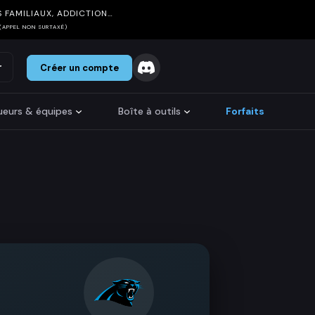
 FAMILIAUX, ADDICTION…
(APPEL NON SURTAXÉ)
r
Créer un compte
oueurs & équipes
Boîte à outils
Forfaits