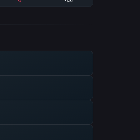
0
-126