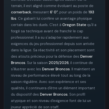
terrain, il est aligné comme évoluant au poste de
cornerback
, mesurant
6' 0"
, pour un poids de
193
lbs
. Ce gabarit lui confère un avantage physique
certain dans les duels. C'est à
Oregon State
qu'il a
forgé sa technique avant de franchir le cap
professionnel. Il a su s'adapter rapidement aux
exigences du jeu professionnel depuis son arrivée
dans la ligue. Sa réactivité et son placement sont
des atouts précieux pour la défense des
Denver
Broncos
. Sur la saison
2025/2026
, il continue de
s'illustrer avec les
Denver Broncos
. Il maintient un
niveau de performance élevé tout au long de la
saison régulière. Avec son expérience et ses
qualités, il continuera d'être un élément important
du dispositif des
Denver Broncos
. Son profil
atypique et son niveau d'exigence font de lui un
joueur apprécié de son staff.