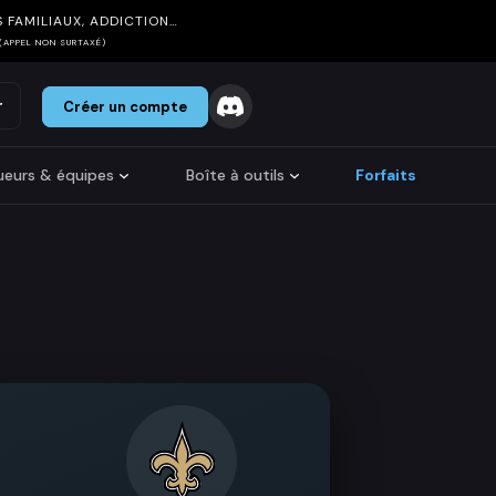
 FAMILIAUX, ADDICTION…
(APPEL NON SURTAXÉ)
r
Créer un compte
oueurs & équipes
Boîte à outils
Forfaits