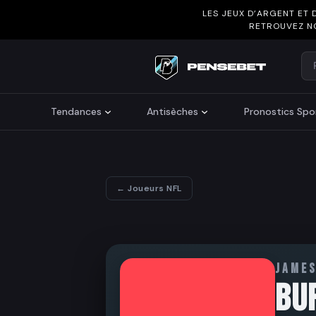
LES JEUX D’ARGENT ET 
RETROUVEZ N
Re
Search
Tendances
Antisèches
Pronostics Spor
← Joueurs NFL
JAME
BU