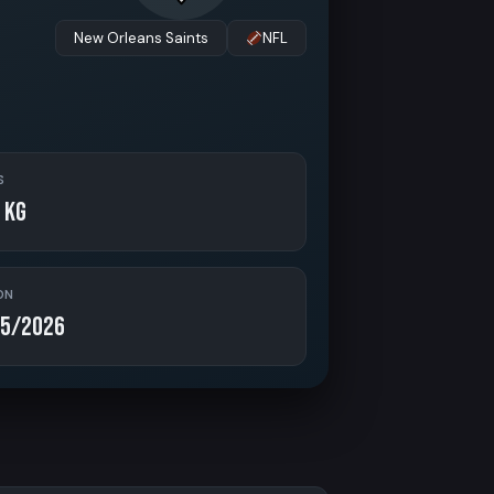
New Orleans Saints
NFL
S
 kg
ON
5/2026