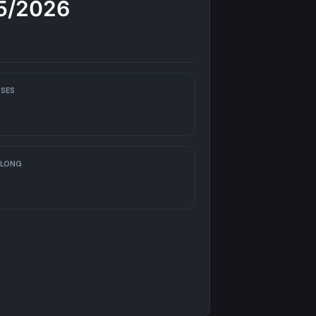
25/2026
SES
 LONG