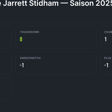
 Jarrett Stidham — Saison 20
TOUCHDOWN
COUR
0
1
YARDS/MATCH
PLUS
-1
-1