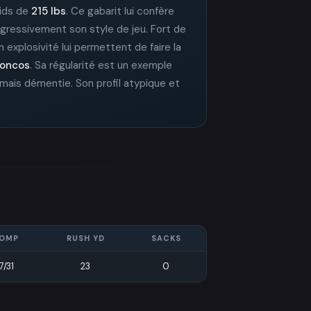
oids de
215 lbs
. Ce gabarit lui confère
rogressivement son style de jeu. Fort de
 explosivité lui permettent de faire la
roncos
. Sa régularité est un exemple
mais démentie. Son profil atypique et
OMP
RUSH YD
SACKS
7/31
23
0