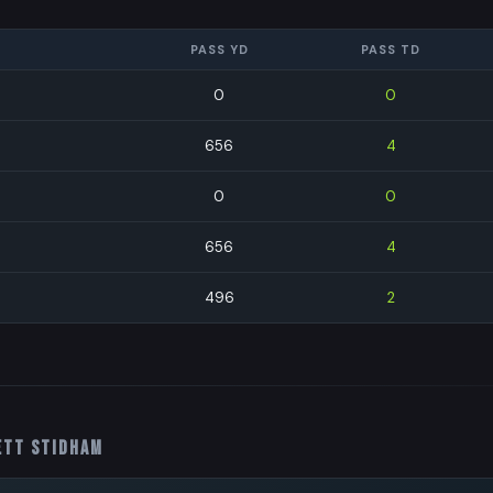
PASS YD
PASS TD
0
0
656
4
0
0
656
4
496
2
ett Stidham