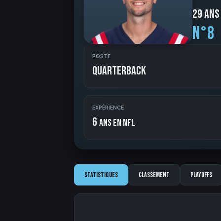
29 ans
N°8
POSTE
Quarterback
EXPÉRIENCE
6
ans en NFL
Statistiques
Classement
Playoffs