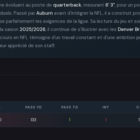
omme évoluant au poste de
quarterback
, mesurant
6' 3"
, pour un p
 duels. Passé par
Auburn
avant d'intégrer la NFL, il a construit p
se parfaitement les exigences de la ligue. Sa lecture du jeu et son
la saison
2025/2026
, il continue de s'illustrer avec les
Denver B
cours en NFL témoigne d'un travail constant et d'une ambition ja
ueur apprécié de son staff.
.
PASS YD
PASS TD
INT
C
0
133
1
1
1