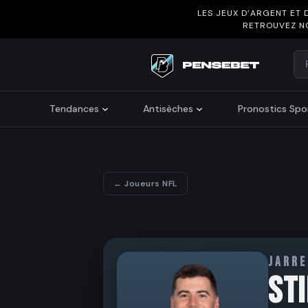
LES JEUX D’ARGENT ET 
RETROUVEZ N
Re
Search
Tendances
Antisèches
Pronostics Spor
← Joueurs NFL
JARRE
ST