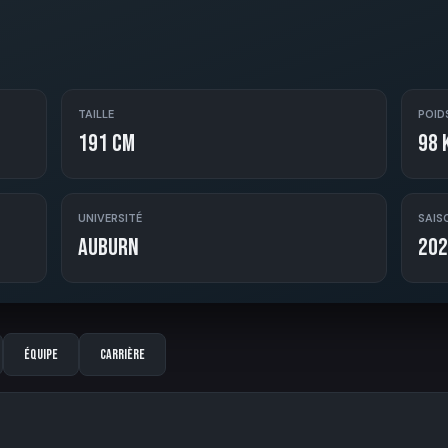
TAILLE
POID
191 cm
98 
UNIVERSITÉ
SAIS
Auburn
202
Équipe
Carrière