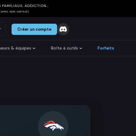
 FAMILIAUX, ADDICTION…
(APPEL NON SURTAXÉ)
r
Créer un compte
oueurs & équipes
Boîte à outils
Forfaits