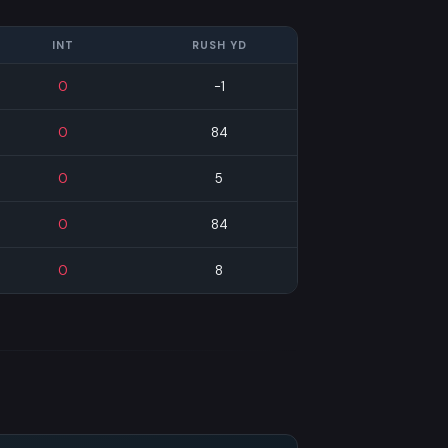
INT
RUSH YD
0
-1
0
84
0
5
0
84
0
8