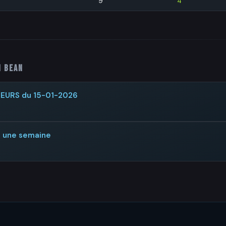
9
4
n Bean
TEURS du 15-01-2026
s une semaine