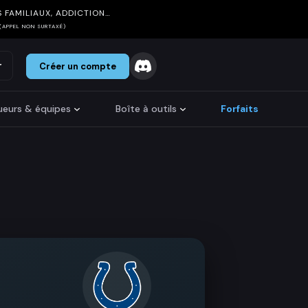
 FAMILIAUX, ADDICTION…
(APPEL NON SURTAXÉ)
r
Créer un compte
oueurs & équipes
Boîte à outils
Forfaits