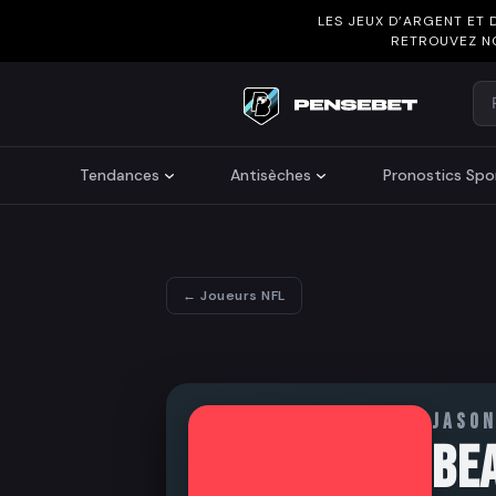
LES JEUX D’ARGENT ET 
RETROUVEZ N
Re
Search
Tendances
Antisèches
Pronostics Spor
← Joueurs NFL
JASO
BE