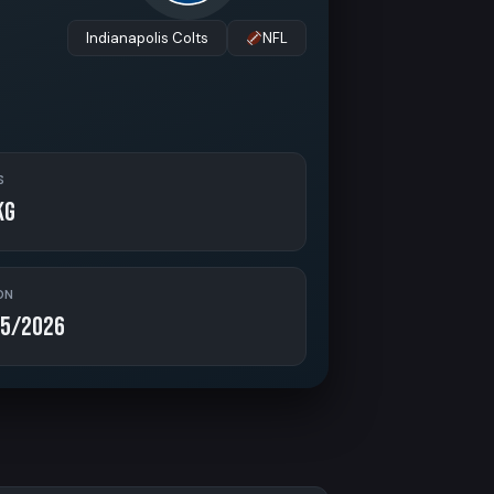
Indianapolis Colts
NFL
S
kg
ON
5/2026