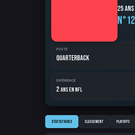
25 ans
N°12
POSTE
Quarterback
EXPÉRIENCE
2
ans en NFL
Statistiques
Classement
Playoffs