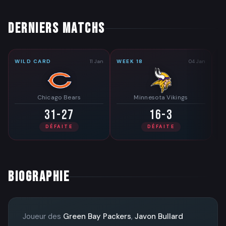
DERNIERS MATCHS
WILD CARD
11 Jan
WEEK 18
04 Jan
WE
Chicago Bears
Minnesota Vikings
31-27
16-3
DÉFAITE
DÉFAITE
BIOGRAPHIE
Joueur des
Green Bay Packers
,
Javon Bullard