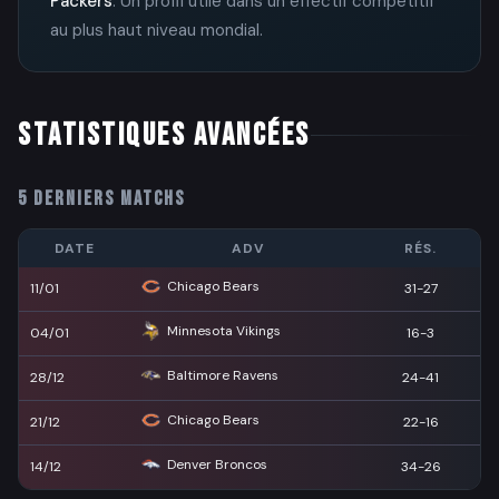
Packers
. Un profil utile dans un effectif compétitif
au plus haut niveau mondial.
STATISTIQUES AVANCÉES
5 DERNIERS MATCHS
DATE
ADV
RÉS.
Chicago Bears
11/01
31-27
Minnesota Vikings
04/01
16-3
Baltimore Ravens
28/12
24-41
Chicago Bears
21/12
22-16
Denver Broncos
14/12
34-26