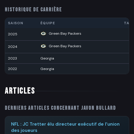
HISTORIQUE DE CARRIÈRE
SAISON
ÉQUIPE
TAC
Green Bay Packers
2025
8
Green Bay Packers
2024
9
2023
Georgia
5
2022
Georgia
4
ARTICLES
Derniers articles concernant
Javon Bullard
NFL : JC Tretter élu directeur exécutif de l’union
des joueurs