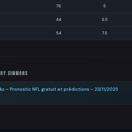
76
5
44
5.5
54
7.5
ery Simmons
s – Pronostic NFL gratuit et prédictions – 23/11/2025