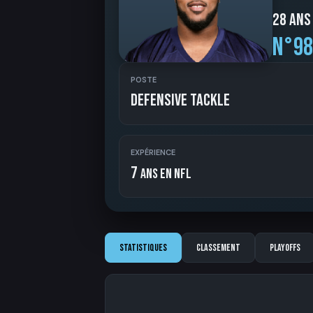
28 ans
N°98
POSTE
Defensive Tackle
EXPÉRIENCE
7
ans en NFL
Statistiques
Classement
Playoffs