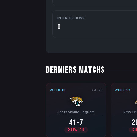
INTERCEPTIONS
0
DERNIERS MATCHS
WEEK 18
04 Jan
WEEK 17
Jacksonville Jaguars
New Orl
41-7
2
DÉFAITE
D