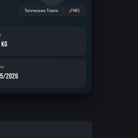
Tennessee Titans
NFL
S
 kg
ON
5/2026