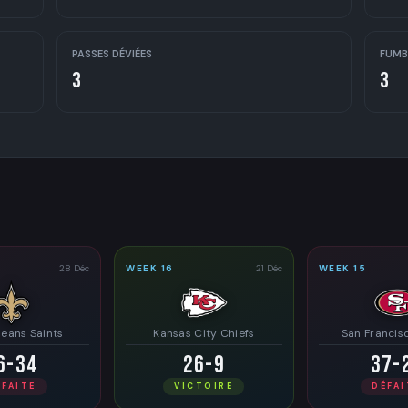
PASSES DÉVIÉES
FUMB
3
3
28 Déc
WEEK 16
21 Déc
WEEK 15
eans Saints
Kansas City Chiefs
San Francis
6-34
26-9
37-
ÉFAITE
VICTOIRE
DÉFAI