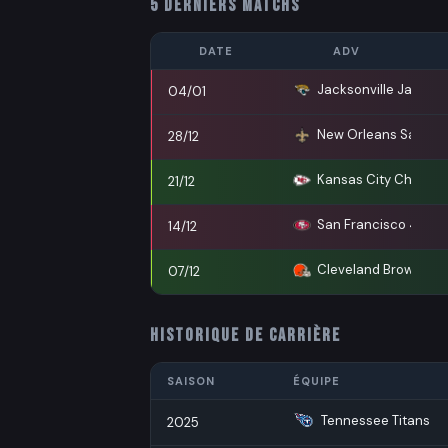
5 DERNIERS MATCHS
DATE
ADV
Jacksonville Jaguars
04/01
New Orleans Saints
28/12
Kansas City Chiefs
21/12
San Francisco 49ers
14/12
Cleveland Browns
07/12
HISTORIQUE DE CARRIÈRE
SAISON
ÉQUIPE
Tennessee Titans
2025