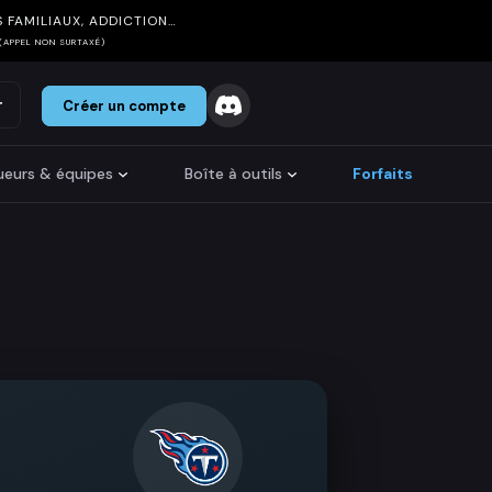
 FAMILIAUX, ADDICTION…
(APPEL NON SURTAXÉ)
r
Créer un compte
oueurs & équipes
Boîte à outils
Forfaits