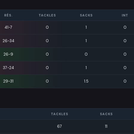
RÉS.
TACKLES
SACKS
INT
41-7
0
1
0
26-34
0
1
0
26-9
0
0
0
37-24
0
1
0
29-31
0
1.5
0
TACKLES
SACKS
67
11