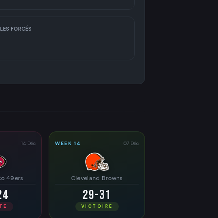
LES FORCÉS
14 Déc
WEEK 14
07 Déc
co 49ers
Cleveland Browns
24
29-31
TE
VICTOIRE