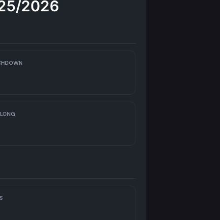
025/2026
CHDOWN
 LONG
S