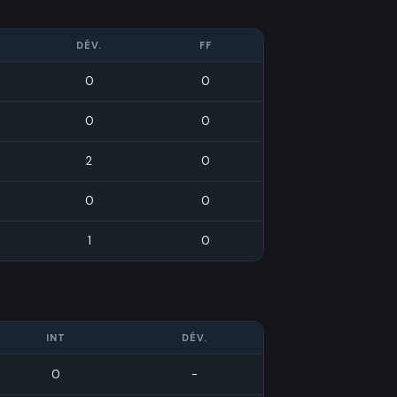
DÉV.
FF
0
0
0
0
2
0
0
0
1
0
INT
DÉV.
0
-