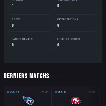
1
0
SACKS
INTERCEPTIONS
0
0
PASSES DÉVIÉES
FUMBLES FORCÉS
0
0
DERNIERS MATCHS
WEEK 14
07 Déc
WEEK 13
30 Nov
WE