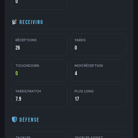
0
Receiving
RÉCEPTIONS
YARDS
26
0
TOUCHDOWN
MOY/RÉCEPTION
0
4
YARDS/MATCH
PLUS LONG
7.9
17
Défense
TACKLES
TACKLES ASSIST.