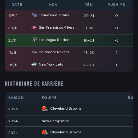
DATE
ADV
RÉS.
RUSH YD
Tennessee Titans
07/12
29-31
0
San Francisco 49ers
30/11
8-26
0
Las Vegas Raiders
23/11
10-24
-3
Baltimore Ravens
16/11
16-23
2
New York Jets
09/11
27-20
1
HISTORIQUE DE CARRIÈRE
SAISON
ÉQUIPE
RUS
Cleveland Browns
2025
7
2024
New Hampshire
3
Cleveland Browns
2024
5