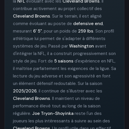
la
NFL
évoluant avec les
Cleveland Browns
. Il
contribue activement au projet collectif des
Cleveland Browns
. Sur le terrain, il est aligné
comme évoluant au poste de
defensive end
,
mesurant
6' 5"
, pour un poids de
259 lbs
. Son profil
athlétique lui permet de s'adapter à différents
systèmes de jeu. Passé par
Washington
avant
d'intégrer la NFL, il a construit progressivement son
style de jeu. Fort de
5 saisons
d'expérience en NFL,
il maîtrise parfaitement les exigences de la ligue. Sa
lecture du jeu adverse et son agressivité en font
un élément défensif redoutable. Sur la saison
2025/2026
, il continue de s'illustrer avec les
Cleveland Browns
. Il maintient un niveau de
performance élevé tout au long de la saison
régulière.
Joe Tryon-Shoyinka
reste l'un des
joueurs les plus intéressants à suivre au sein des
Cleveland Browns
. Un profil utile dans un effectif