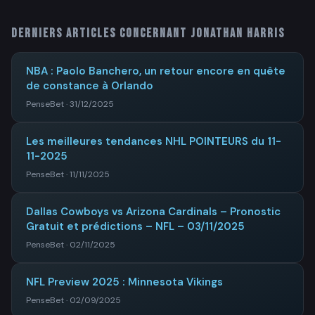
Derniers articles concernant
Jonathan Harris
NBA : Paolo Banchero, un retour encore en quête
de constance à Orlando
PenseBet · 31/12/2025
Les meilleures tendances NHL POINTEURS du 11-
11-2025
PenseBet · 11/11/2025
Dallas Cowboys vs Arizona Cardinals – Pronostic
Gratuit et prédictions – NFL – 03/11/2025
PenseBet · 02/11/2025
NFL Preview 2025 : Minnesota Vikings
PenseBet · 02/09/2025