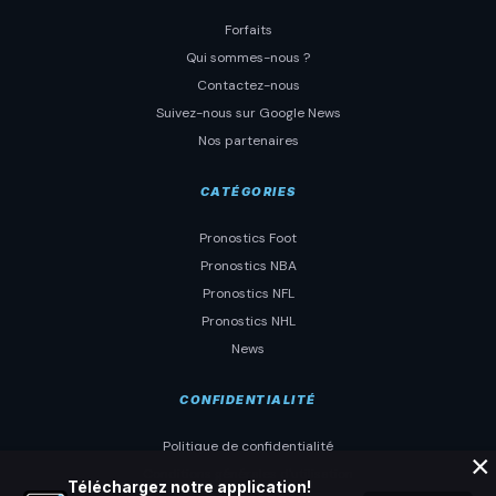
Forfaits
Qui sommes-nous ?
Contactez-nous
Suivez-nous sur Google News
Nos partenaires
CATÉGORIES
Pronostics Foot
Pronostics NBA
Pronostics NFL
Pronostics NHL
News
CONFIDENTIALITÉ
Politique de confidentialité
×
Conditions générales d'utilisation
Téléchargez notre application!