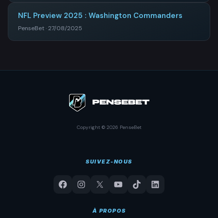
NFL Preview 2025 : Washington Commanders
PenseBet · 27/08/2025
Copyright © 2026 PenseBet
SUIVEZ-NOUS
À PROPOS