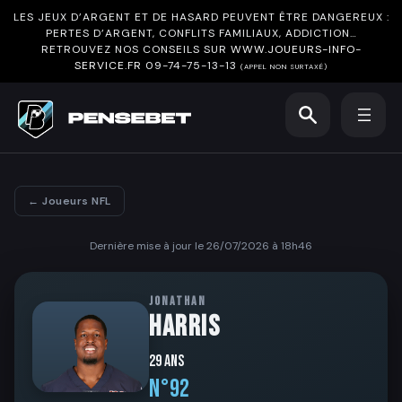
LES JEUX D’ARGENT ET DE HASARD PEUVENT ÊTRE DANGEREUX :
PERTES D’ARGENT, CONFLITS FAMILIAUX, ADDICTION…
RETROUVEZ NOS CONSEILS SUR
WWW.JOUEURS-INFO-
SERVICE.FR
09-74-75-13-13
(APPEL NON SURTAXÉ)
← Joueurs NFL
Dernière mise à jour le 26/07/2026 à 18h46
JONATHAN
HARRIS
29 ans
N°92