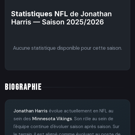
Statistiques NFL
de Jonathan
Harris — Saison 2025/2026
Aucune statistique disponible pour cette saison.
BIOGRAPHIE
Jonathan Harris
évolue actuellement en NFL au
sein des
Minnesota Vikings
. Son rôle au sein de
l'équipe continue d'évoluer saison après saison. Sur
le terrain, il est aligné comme évoluant au poste de