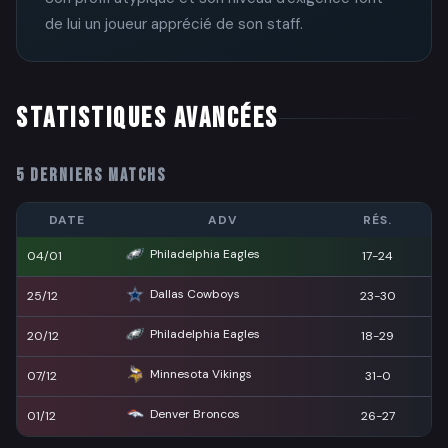
de lui un joueur apprécié de son staff.
STATISTIQUES AVANCÉES
5 DERNIERS MATCHS
DATE
ADV
RÉS.
Philadelphia Eagles
04/01
17-24
Dallas Cowboys
25/12
23-30
Philadelphia Eagles
20/12
18-29
Minnesota Vikings
07/12
31-0
Denver Broncos
01/12
26-27