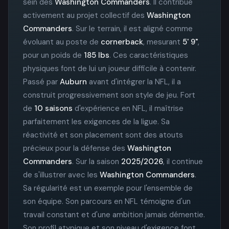
sein des
Washington Commanders
. Il contribue
activement au projet collectif des
Washington
Commanders
. Sur le terrain, il est aligné comme
évoluant au poste de
cornerback
, mesurant
5' 9"
,
pour un poids de
185 lbs
. Ces caractéristiques
physiques font de lui un joueur difficile à contenir.
Passé par
Auburn
avant d'intégrer la NFL, il a
construit progressivement son style de jeu. Fort
de
10 saisons
d'expérience en NFL, il maîtrise
parfaitement les exigences de la ligue. Sa
réactivité et son placement sont des atouts
précieux pour la défense des
Washington
Commanders
. Sur la saison
2025/2026
, il continue
de s'illustrer avec les
Washington Commanders
.
Sa régularité est un exemple pour l'ensemble de
son équipe. Son parcours en NFL témoigne d'un
travail constant et d'une ambition jamais démentie.
Son profil atypique et son niveau d'exigence font