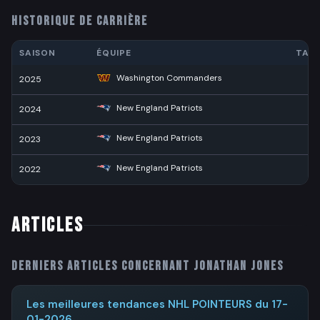
HISTORIQUE DE CARRIÈRE
SAISON
ÉQUIPE
TAC
Washington Commanders
2025
4
New England Patriots
2024
5
New England Patriots
2023
4
New England Patriots
2022
6
ARTICLES
Derniers articles concernant
Jonathan Jones
Les meilleures tendances NHL POINTEURS du 17-
01-2026