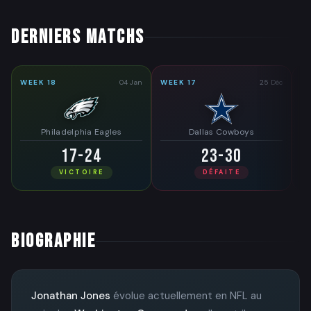
DERNIERS MATCHS
WEEK 18
04 Jan
WEEK 17
25 Déc
WE
Philadelphia Eagles
Dallas Cowboys
17-24
23-30
VICTOIRE
DÉFAITE
BIOGRAPHIE
Jonathan Jones
évolue actuellement en NFL au