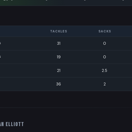
TACKLES
SACKS
s
31
0
s
19
0
21
2.5
36
2
an Elliott