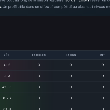
vé tout au long de la saison régulière.
Jordan Elliott
reste l'un d
s
. Un profil utile dans un effectif compétitif au plus haut niveau m
RÉS.
TACKLES
SACKS
INT
41-6
0
0
0
3-13
0
0
0
42-38
0
0
0
8-26
0
0
0
20-9
0
0
0