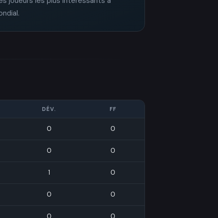
es joueurs les plus intéressants à
ondial.
DÉV.
FF
0
0
0
0
1
0
0
0
0
0