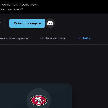
 FAMILIAUX, ADDICTION…
(APPEL NON SURTAXÉ)
r
Créer un compte
oueurs & équipes
Boîte à outils
Forfaits