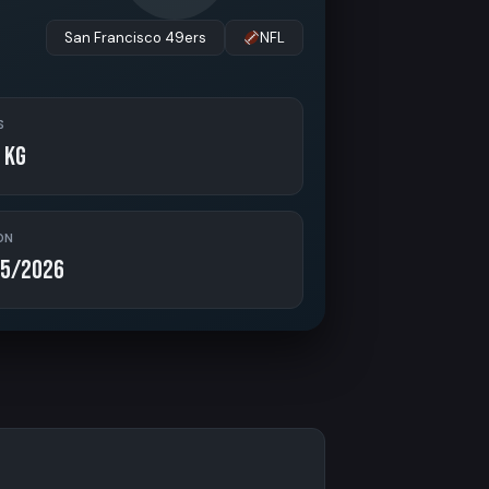
San Francisco 49ers
NFL
S
 kg
ON
5/2026