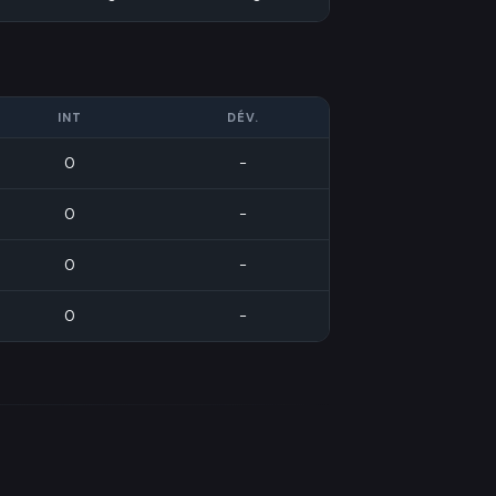
INT
DÉV.
0
-
0
-
0
-
0
-