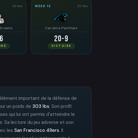
30 Nov
WEEK 12
25 Nov
 Browns
Carolina Panthers
6
20-9
IRE
VICTOIRE
 élément important de la défense de
our un poids de
303 lbs
. Son profil
ases qui lui ont permis d'atteindre le
ue. Sa lecture du jeu adverse et son
avec les
San Francisco 49ers
. Il