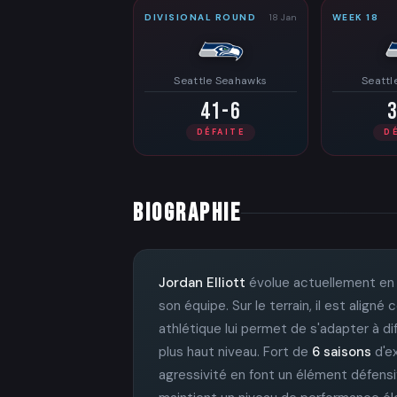
DIVISIONAL ROUND
18 Jan
WEEK 18
Seattle Seahawks
Seattl
41-6
DÉFAITE
D
BIOGRAPHIE
Jordan Elliott
évolue actuellement en
son équipe. Sur le terrain, il est alig
athlétique lui permet de s'adapter à d
plus haut niveau. Fort de
6 saisons
d'ex
agressivité en font un élément défensi