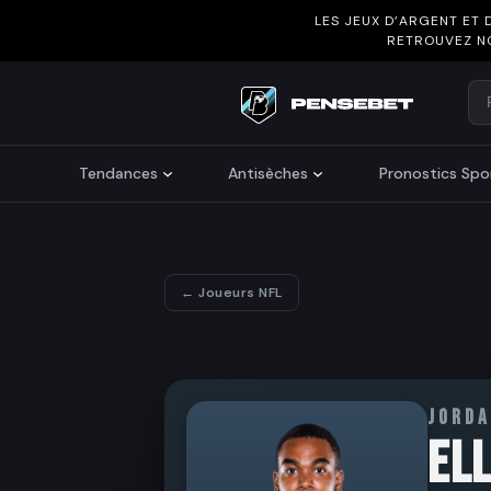
LES JEUX D’ARGENT ET 
RETROUVEZ N
Re
Search
Tendances
Antisèches
Pronostics Spor
← Joueurs NFL
JORD
EL