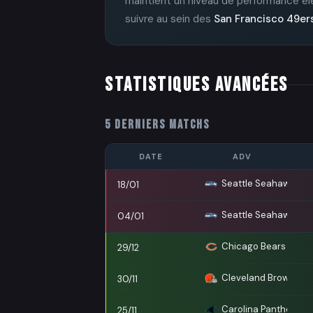
maintient un niveau de performance éle
suivre au sein des
San Francisco 49er
STATISTIQUES AVANCÉES
5 DERNIERS MATCHS
DATE
ADV
Seattle Seahawks
18/01
Seattle Seahawks
04/01
Chicago Bears
29/12
Cleveland Browns
30/11
Carolina Panthers
25/11