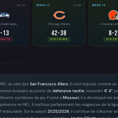
04 Jan
WEEK 17
29 Déc
WEEK 13
e Seahawks
Chicago Bears
Cleveland
3-13
42-38
8-2
ÉFAITE
VICTOIRE
VICTO
 NFL au sein des
San Francisco 49ers
. Il s'est imposé comme un
né comme évoluant au poste de
defensive tackle
, mesurant
6' 4"
, p
ifférents systèmes de jeu. Formé à
Missouri
, il a développé les b
périence en NFL, il maîtrise parfaitement les exigences de la lig
f redoutable. Sur la saison
2025/2026
, il continue de s'illustrer 