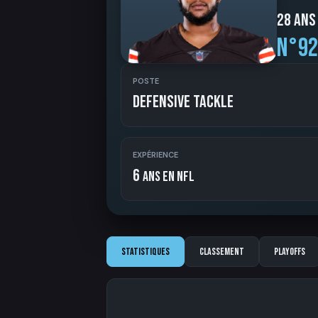
28 ans
N°92
POSTE
Defensive Tackle
EXPÉRIENCE
6
ans en NFL
Statistiques
Classement
Playoffs