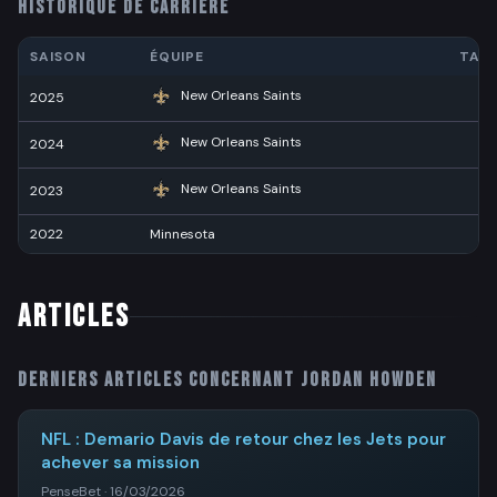
HISTORIQUE DE CARRIÈRE
SAISON
ÉQUIPE
TAC
New Orleans Saints
2025
2
New Orleans Saints
2024
5
New Orleans Saints
2023
4
2022
Minnesota
5
ARTICLES
Derniers articles concernant
Jordan Howden
NFL : Demario Davis de retour chez les Jets pour
achever sa mission
PenseBet · 16/03/2026