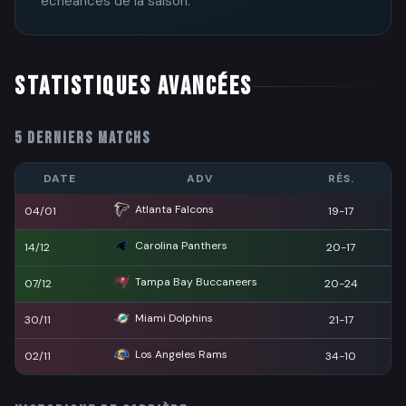
échéances de la saison.
STATISTIQUES AVANCÉES
5 DERNIERS MATCHS
DATE
ADV
RÉS.
Atlanta Falcons
04/01
19-17
Carolina Panthers
14/12
20-17
Tampa Bay Buccaneers
07/12
20-24
Miami Dolphins
30/11
21-17
Los Angeles Rams
02/11
34-10