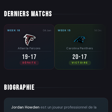
DERNIERS MATCHS
WEEK 18
04 Jan
WEEK 15
14 Déc
W
Atlanta Falcons
Carolina Panthers
19-17
20-17
DÉFAITE
VICTOIRE
BIOGRAPHIE
Jordan Howden
est un joueur professionnel de la