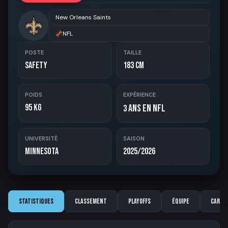
New Orleans Saints
NFL
POSTE
TAILLE
Safety
183 cm
POIDS
EXPÉRIENCE
95 kg
ans en NFL
3
UNIVERSITÉ
SAISON
Minnesota
2025/2026
Statistiques
Classement
Playoffs
Équipe
Carriè