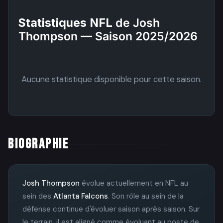
Statistiques NFL
de Josh
Thompson — Saison 2025/2026
Aucune statistique disponible pour cette saison.
BIOGRAPHIE
Josh Thompson
évolue actuellement en NFL au
sein des
Atlanta Falcons
. Son rôle au sein de la
défense continue d'évoluer saison après saison. Sur
le terrain, il est aligné comme évoluant au poste de