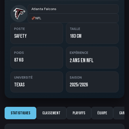
Atlanta Falcons
NFL
POSTE
TAILLE
Safety
183 cm
POIDS
EXPÉRIENCE
87 kg
ans en NFL
2
UNIVERSITÉ
SAISON
Texas
2025/2026
Statistiques
Classement
Playoffs
Équipe
Carriè