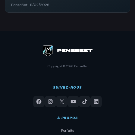
PenseBet · 11/02/2026
Copyright © 2026 PenseBet
SUIVEZ-NOUS
À PROPOS
Forfaits