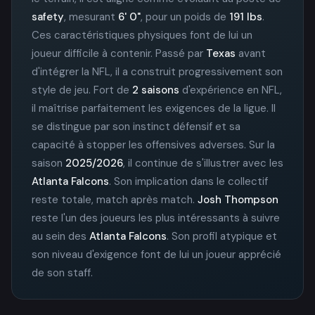
safety
, mesurant
6' 0"
, pour un poids de
191 lbs
.
Ces caractéristiques physiques font de lui un
joueur difficile à contenir. Passé par
Texas
avant
d'intégrer la NFL, il a construit progressivement son
style de jeu. Fort de
2 saisons
d'expérience en NFL,
il maîtrise parfaitement les exigences de la ligue. Il
se distingue par son instinct défensif et sa
capacité à stopper les offensives adverses. Sur la
saison
2025/2026
, il continue de s'illustrer avec les
Atlanta Falcons
. Son implication dans le collectif
reste totale, match après match.
Josh Thompson
reste l'un des joueurs les plus intéressants à suivre
au sein des
Atlanta Falcons
. Son profil atypique et
son niveau d'exigence font de lui un joueur apprécié
de son staff.