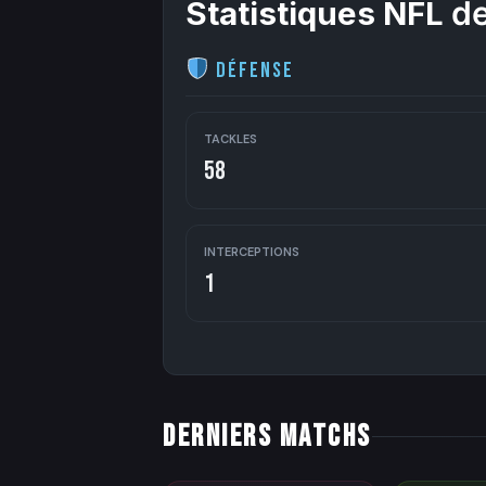
Statistiques NFL
de
Défense
TACKLES
58
INTERCEPTIONS
1
DERNIERS MATCHS