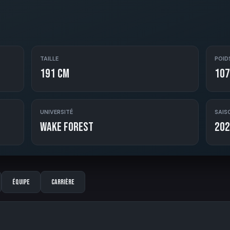
TAILLE
POID
191 cm
107
UNIVERSITÉ
SAIS
Wake Forest
202
Équipe
Carrière