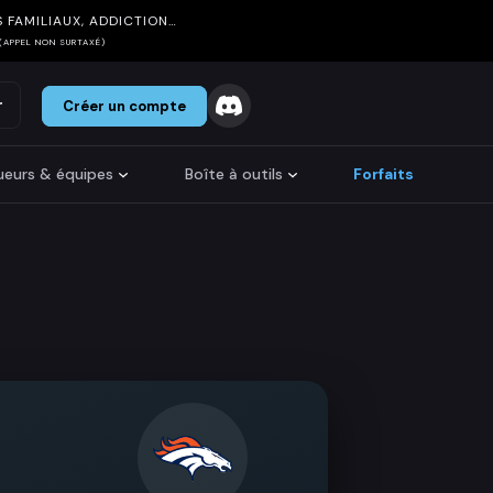
 FAMILIAUX, ADDICTION…
(APPEL NON SURTAXÉ)
r
Créer un compte
oueurs & équipes
Boîte à outils
Forfaits