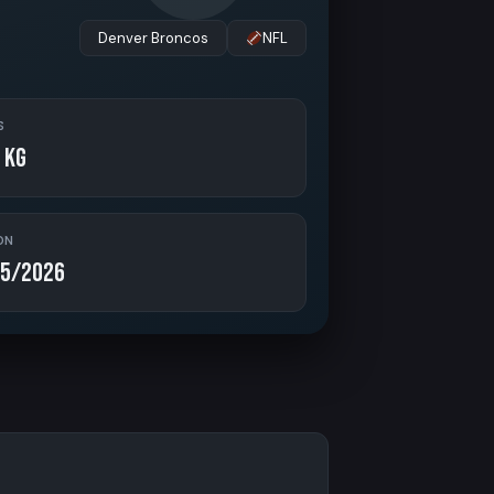
Denver Broncos
NFL
S
 kg
ON
5/2026