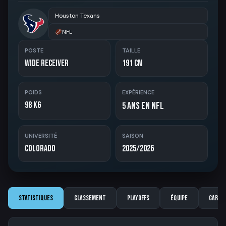
Houston Texans
NFL
POSTE
TAILLE
Wide Receiver
191 cm
POIDS
EXPÉRIENCE
98 kg
ans en NFL
5
UNIVERSITÉ
SAISON
Colorado
2025/2026
Statistiques
Classement
Playoffs
Équipe
Carriè