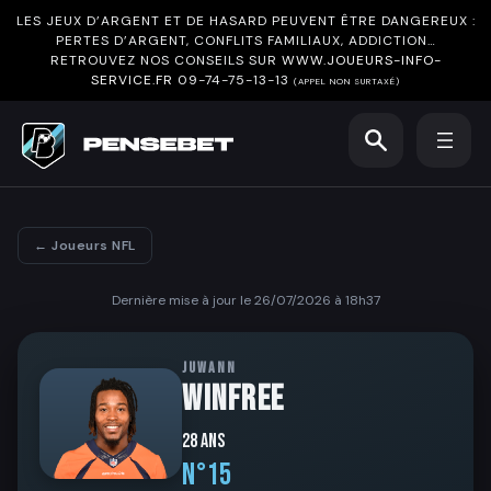
LES JEUX D’ARGENT ET DE HASARD PEUVENT ÊTRE DANGEREUX :
PERTES D’ARGENT, CONFLITS FAMILIAUX, ADDICTION…
RETROUVEZ NOS CONSEILS SUR
WWW.JOUEURS-INFO-
SERVICE.FR
09-74-75-13-13
(APPEL NON SURTAXÉ)
← Joueurs NFL
Dernière mise à jour le 26/07/2026 à 18h37
JUWANN
WINFREE
28 ans
N°15