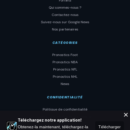
Forfaits
Qui sommes-nous ?
Contactez-nous
Suivez-nous sur Google News
Nos partenaires
CATÉGORIES
Pronostics Foot
Pronostics NBA
Pronostics NFL
Pronostics NHL
News
CONFIDENTIALITÉ
Politique de confidentialité
×
Conditions générales d'utilisation
Téléchargez notre application!
Obtenez-la maintenant, téléchargez-la
Télécharger