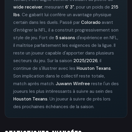
wide receiver
, mesurant
6' 3"
, pour un poids de
215
lbs
. Ce gabarit lui confère un avantage physique
certain dans les duels. Passé par
Colorado
avant
d'intégrer la NFL, il a construit progressivement son
style de jeu. Fort de
5 saisons
d'expérience en NFL,
il maîtrise parfaitement les exigences de la ligue. Il
reste un joueur capable d'apporter dans plusieurs
secteurs du jeu. Sur la saison
2025/2026
, il
continue de s'illustrer avec les
Houston Texans
.
Son implication dans le collectif reste totale,
match après match.
Juwann Winfree
reste l'un des
joueurs les plus intéressants à suivre au sein des
Houston Texans
. Un joueur à suivre de près lors
des prochaines échéances de la saison.