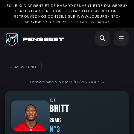
LES JEUX D’ARGENT ET DE HASARD PEUVENT ÊTRE DANGEREUX :
PERTES D’ARGENT, CONFLITS FAMILIAUX, ADDICTION…
RETROUVEZ NOS CONSEILS SUR
WWW.JOUEURS-INFO-
SERVICE.FR
09-74-75-13-13
(APPEL NON SURTAXÉ)
← Joueurs NFL
Dernière mise à jour le 26/07/2026 à 18h36
K.J.
BRITT
26 ans
N°3