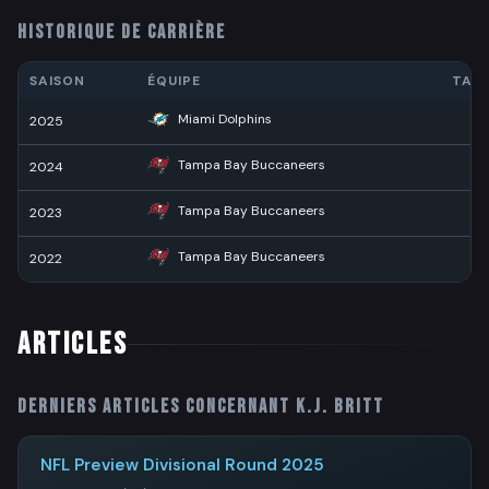
HISTORIQUE DE CARRIÈRE
SAISON
ÉQUIPE
TAC
Miami Dolphins
2025
3
Tampa Bay Buccaneers
2024
7
Tampa Bay Buccaneers
2023
2
Tampa Bay Buccaneers
2022
1
ARTICLES
Derniers articles concernant
K.J. Britt
NFL Preview Divisional Round 2025