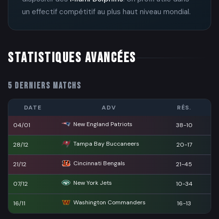
un effectif compétitif au plus haut niveau mondial.
STATISTIQUES AVANCÉES
5 DERNIERS MATCHS
DATE
ADV
RÉS.
New England Patriots
04/01
38-10
Tampa Bay Buccaneers
28/12
20-17
Cincinnati Bengals
21/12
21-45
New York Jets
07/12
10-34
Washington Commanders
16/11
16-13