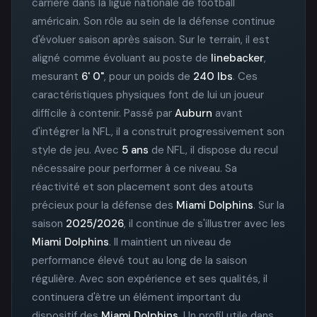
carrière dans la ligue nationale de football
américain. Son rôle au sein de la défense continue
d'évoluer saison après saison. Sur le terrain, il est
aligné comme évoluant au poste de
linebacker
,
mesurant
6' 0"
, pour un poids de
240 lbs
. Ces
caractéristiques physiques font de lui un joueur
difficile à contenir. Passé par
Auburn
avant
d'intégrer la NFL, il a construit progressivement son
style de jeu. Avec
5 ans
de NFL, il dispose du recul
nécessaire pour performer à ce niveau. Sa
réactivité et son placement sont des atouts
précieux pour la défense des
Miami Dolphins
. Sur la
saison
2025/2026
, il continue de s'illustrer avec les
Miami Dolphins
. Il maintient un niveau de
performance élevé tout au long de la saison
régulière. Avec son expérience et ses qualités, il
continuera d'être un élément important du
dispositif des
Miami Dolphins
. Un profil utile dans