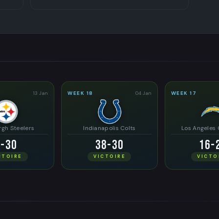
13 Jan
WEEK 18
04 Jan
WEEK 17
rgh Steelers
Indianapolis Colts
Los Angeles
6-30
38-30
16-
CTOIRE
VICTOIRE
VICTO