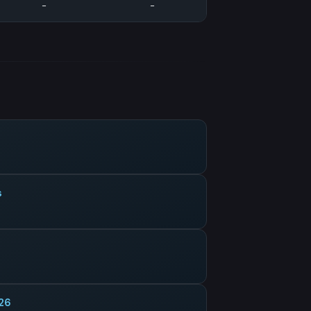
-
-
s
026