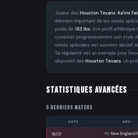
Joueur des
Houston Texans
,
Ka'imi Fa
élément important de les unités spécia
poids de
183 lbs
. Son profil athlétiqu
construit progressivement son style d
unités spéciales est souvent décisif da
Sa régularité est un exemple pour l'en
dispositif des
Houston Texans
. Un pro
STATISTIQUES AVANCÉES
5 DERNIERS MATCHS
DATE
ADV
New England P
18/01