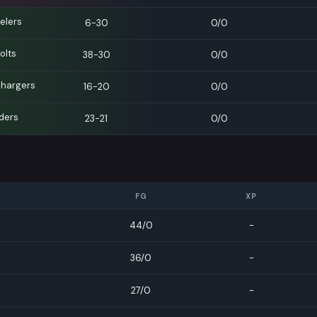
elers
6-30
0/0
olts
38-30
0/0
Chargers
16-20
0/0
ders
23-21
0/0
FG
XP
44/0
-
36/0
-
27/0
-