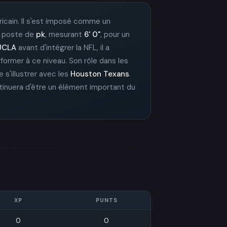
éricain. Il s'est imposé comme un
au poste de
pk
, mesurant
6' 0"
, pour un
UCLA
avant d'intégrer la NFL, il a
former à ce niveau. Son rôle dans les
de s'illustrer avec les
Houston Texans
.
ntinuera d'être un élément important du
XP
PUNTS
0
0