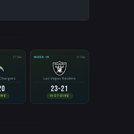
27 Déc
WEEK 16
21 Déc
 Chargers
Las Vegas Raiders
20
23-21
IRE
VICTOIRE