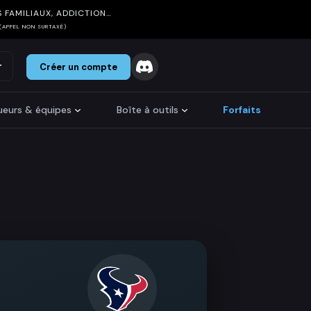
 FAMILIAUX, ADDICTION…
(APPEL NON SURTAXÉ)
r
Créer un compte
oueurs & équipes
Boîte à outils
Forfaits