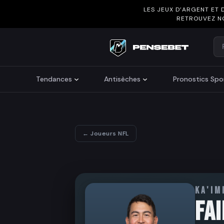
LES JEUX D’ARGENT ET 
RETROUVEZ N
Re
Search
Tendances
Antisèches
Pronostics Spor
← Joueurs NFL
KA'IM
FA