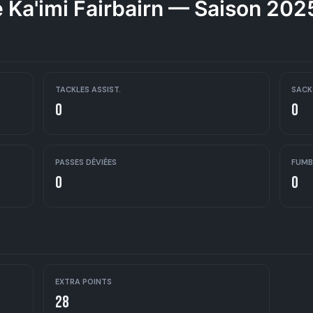
 Ka'imi Fairbairn — Saison 20
TACKLES ASSIST.
SACK
0
0
PASSES DÉVIÉES
FUMB
0
0
EXTRA POINTS
28