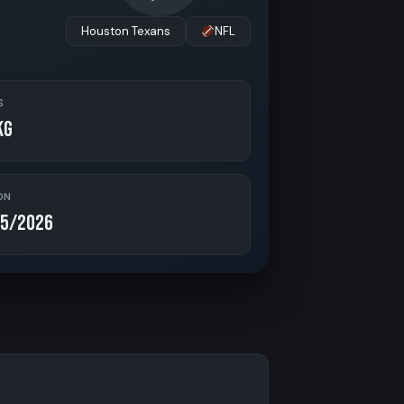
Houston Texans
NFL
S
kg
ON
5/2026