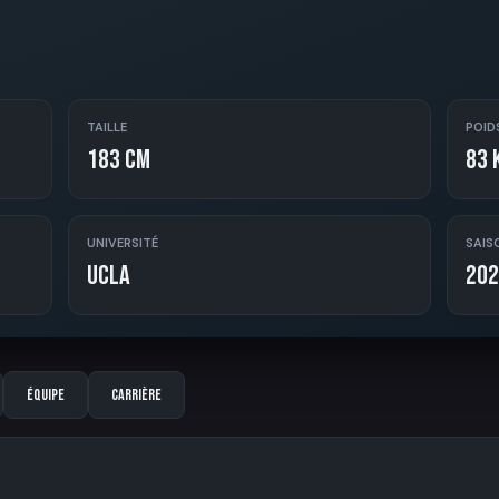
TAILLE
POID
183 cm
83 
UNIVERSITÉ
SAIS
UCLA
202
Équipe
Carrière