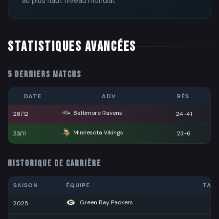
au plus haut niveau mondial.
STATISTIQUES AVANCÉES
5 DERNIERS MATCHS
DATE
ADV
RÉS.
Baltimore Ravens
28/12
24-41
Minnesota Vikings
23/11
23-6
HISTORIQUE DE CARRIÈRE
SAISON
ÉQUIPE
TAC
Green Bay Packers
2025