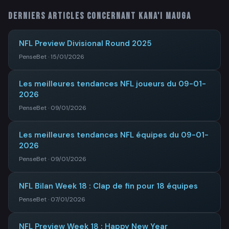
Derniers articles concernant
Kana'i Mauga
NFL Preview Divisional Round 2025
PenseBet · 15/01/2026
Les meilleures tendances NFL joueurs du 09-01-
2026
PenseBet · 09/01/2026
Les meilleures tendances NFL équipes du 09-01-
2026
PenseBet · 09/01/2026
NFL Bilan Week 18 : Clap de fin pour 18 équipes
PenseBet · 07/01/2026
NFL Preview Week 18 : Happy New Year