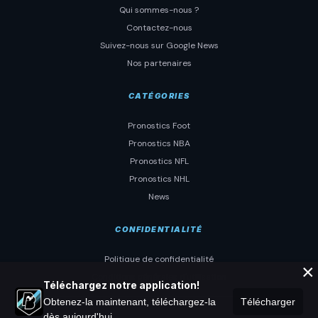
Qui sommes-nous ?
Contactez-nous
Suivez-nous sur Google News
Nos partenaires
CATÉGORIES
Pronostics Foot
Pronostics NBA
Pronostics NFL
Pronostics NHL
News
CONFIDENTIALITÉ
Politique de confidentialité
×
Conditions générales d'utilisation
Téléchargez notre application!
Obtenez-la maintenant, téléchargez-la
Télécharger
dès aujourd'hui.