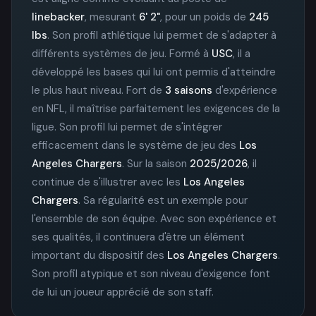
linebacker
, mesurant
6' 2"
, pour un poids de
245
lbs
. Son profil athlétique lui permet de s'adapter à
différents systèmes de jeu. Formé à
USC
, il a
développé les bases qui lui ont permis d'atteindre
le plus haut niveau. Fort de
3 saisons
d'expérience
en NFL, il maîtrise parfaitement les exigences de la
ligue. Son profil lui permet de s'intégrer
efficacement dans le système de jeu des
Los
Angeles Chargers
. Sur la saison
2025/2026
, il
continue de s'illustrer avec les
Los Angeles
Chargers
. Sa régularité est un exemple pour
l'ensemble de son équipe. Avec son expérience et
ses qualités, il continuera d'être un élément
important du dispositif des
Los Angeles Chargers
.
Son profil atypique et son niveau d'exigence font
de lui un joueur apprécié de son staff.