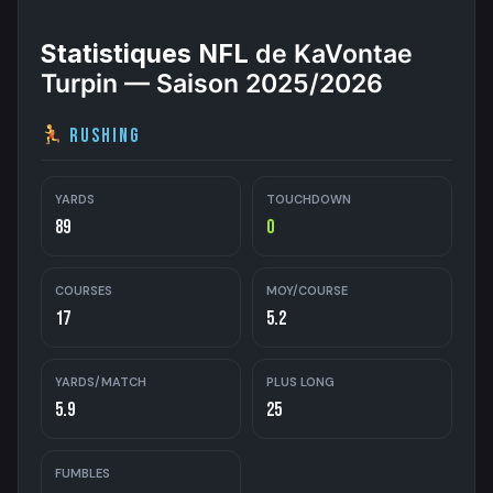
Statistiques NFL
de KaVontae
Turpin — Saison 2025/2026
Rushing
YARDS
TOUCHDOWN
89
0
COURSES
MOY/COURSE
17
5.2
YARDS/MATCH
PLUS LONG
5.9
25
FUMBLES