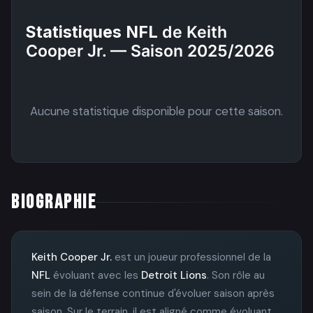
Statistiques NFL
de Keith
Cooper Jr. — Saison 2025/2026
Aucune statistique disponible pour cette saison.
BIOGRAPHIE
Keith Cooper Jr.
est un joueur professionnel de la
NFL
évoluant avec les
Detroit Lions
. Son rôle au
sein de la défense continue d'évoluer saison après
saison. Sur le terrain, il est aligné comme évoluant