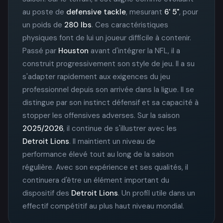
au poste de
defensive tackle
, mesurant
6' 5"
, pour
un poids de
280 lbs
. Ces caractéristiques
physiques font de lui un joueur difficile à contenir.
Passé par
Houston
avant d'intégrer la NFL, il a
construit progressivement son style de jeu. Il a su
s'adapter rapidement aux exigences du jeu
professionnel depuis son arrivée dans la ligue. Il se
distingue par son instinct défensif et sa capacité à
stopper les offensives adverses. Sur la saison
2025/2026
, il continue de s'illustrer avec les
Detroit Lions
. Il maintient un niveau de
performance élevé tout au long de la saison
régulière. Avec son expérience et ses qualités, il
continuera d'être un élément important du
dispositif des
Detroit Lions
. Un profil utile dans un
effectif compétitif au plus haut niveau mondial.