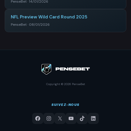
PenseBet · 14/01/2026
NFL Preview Wild Card Round 2025
PenseBet · 08/01/2026
Copyright © 2026 PenseBet
SUIVEZ-NOUS