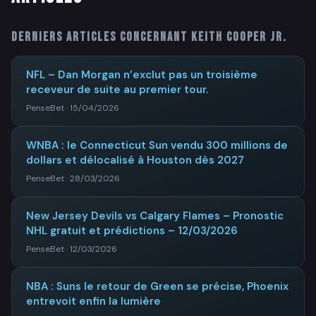
Derniers articles concernant
Keith Cooper Jr.
NFL – Dan Morgan n’exclut pas un troisième
receveur de suite au premier tour.
PenseBet · 15/04/2026
WNBA : le Connecticut Sun vendu 300 millions de
dollars et délocalisé à Houston dès 2027
PenseBet · 28/03/2026
New Jersey Devils vs Calgary Flames – Pronostic
NHL gratuit et prédictions – 12/03/2026
PenseBet · 12/03/2026
NBA : Suns le retour de Green se précise, Phoenix
entrevoit enfin la lumière