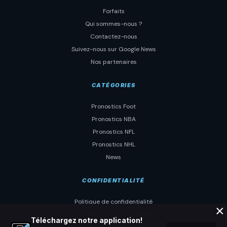
Forfaits
Qui sommes-nous ?
Contactez-nous
Suivez-nous sur Google News
Nos partenaires
CATÉGORIES
Pronostics Foot
Pronostics NBA
Pronostics NFL
Pronostics NHL
News
CONFIDENTIALITÉ
Politique de confidentialité
×
Conditions générales d'utilisation
Téléchargez notre application!