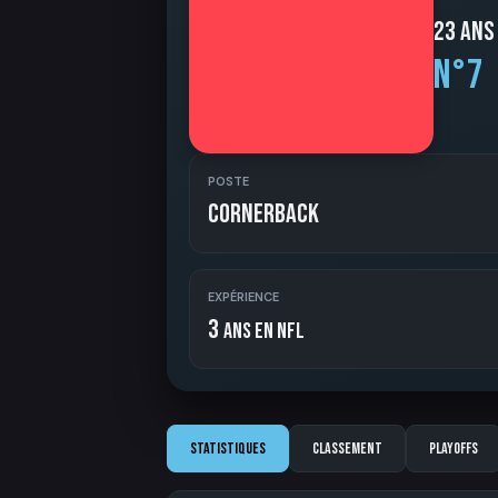
23 ans
N°7
POSTE
Cornerback
EXPÉRIENCE
3
ans en NFL
Statistiques
Classement
Playoffs