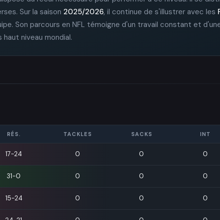
rses. Sur la saison
2025/2026
, il continue de s'illustrer avec les
pe. Son parcours en NFL témoigne d'un travail constant et d'une
s haut niveau mondial.
RÉS.
TACKLES
SACKS
INT
nders
17-24
0
0
0
31-0
0
0
0
15-24
0
0
0