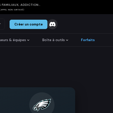
 FAMILIAUX, ADDICTION…
(APPEL NON SURTAXÉ)
r
Créer un compte
oueurs & équipes
Boîte à outils
Forfaits