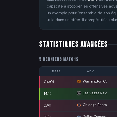
capacité à stopper les offensives adve
un exemple pour l'ensemble de son équi
utile dans un effectif compétitif au plu
STATISTIQUES AVANCÉES
5 DERNIERS MATCHS
DATE
ADV
Washington Comma
04/01
Las Vegas Raiders
14/12
Chicago Bears
28/11
Dallas Cowboys