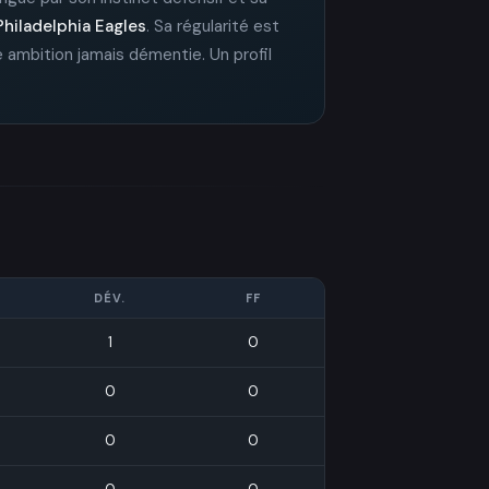
Philadelphia Eagles
. Sa régularité est
 ambition jamais démentie. Un profil
DÉV.
FF
1
0
0
0
0
0