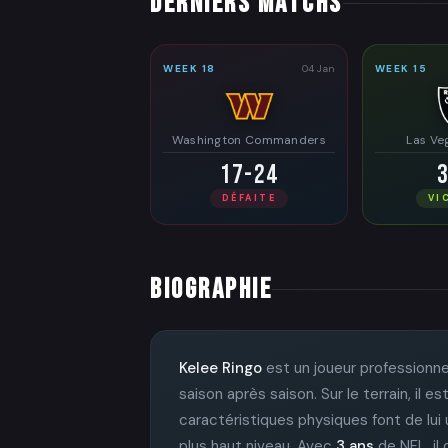
DERNIERS MATCHS
WEEK 18
04 Jan
WEEK 15
Washington Commanders
Las Ve
17-24
DÉFAITE
VI
BIOGRAPHIE
Kelee Ringo
est un joueur professionne
saison après saison. Sur le terrain, il
caractéristiques physiques font de lui u
plus haut niveau. Avec
3 ans
de NFL, il