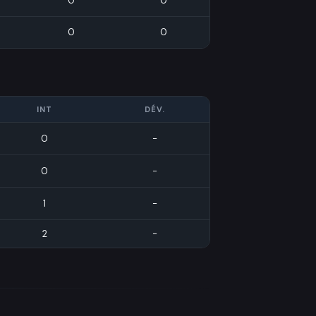
0
0
0
0
INT
DÉV.
0
-
0
-
1
-
2
-