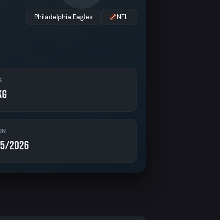
Philadelphia Eagles
NFL
S
kg
ON
5/2026