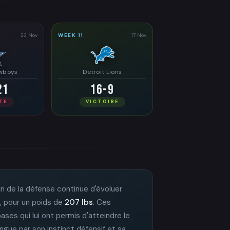
23 Nov
WEEK 11
17 Nov
owboys
Detroit Lions
21
16-9
TE
VICTOIRE
ein de la défense continue d'évoluer
, pour un poids de
207 lbs
. Ces
bases qui lui ont permis d'atteindre le
ingue par son instinct défensif et sa