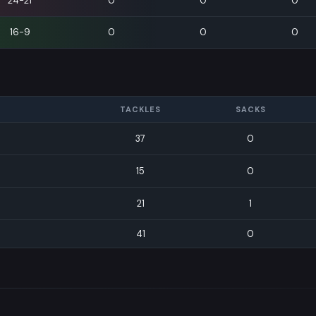
24-21
0
0
0
16-9
0
0
0
TACKLES
SACKS
37
0
15
0
21
1
41
0