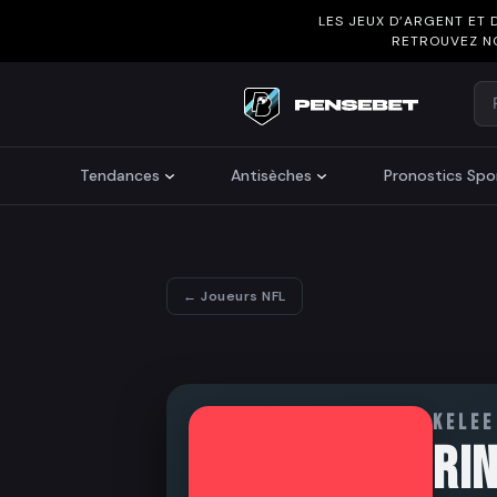
LES JEUX D’ARGENT ET 
RETROUVEZ N
Re
Search
Tendances
Antisèches
Pronostics Spor
← Joueurs NFL
KELEE
RI