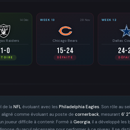
14 Déc
WEEK 13
28 Nov
WEEK 12
gas Raiders
Chicago Bears
Dallas C
31-0
15-24
24-
CTOIRE
DÉFAITE
DÉFAI
l de la
NFL
évoluant avec les
Philadelphia Eagles
. Son rôle au s
 est aligné comme évoluant au poste de
cornerback
, mesurant
6' 2"
n joueur difficile à contenir. Formé à
Georgia
, il a développé les 
 dispose du recul nécessaire pour performer à ce niveau. Il se dist