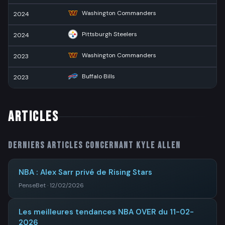
Washington Commanders
2024
12
Pittsburgh Steelers
2024
1
Washington Commanders
2023
12
Buffalo Bills
2023
ARTICLES
Derniers articles concernant
Kyle Allen
NBA : Alex Sarr privé de Rising Stars
PenseBet · 12/02/2026
Les meilleures tendances NBA OVER du 11-02-
2026