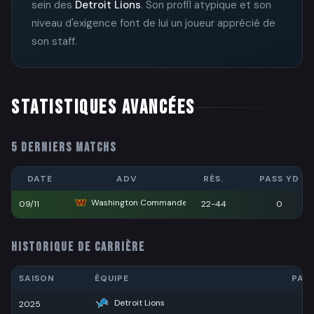
sein des
Detroit Lions
. Son profil atypique et son
niveau d'exigence font de lui un joueur apprécié de
son staff.
STATISTIQUES AVANCÉES
5 DERNIERS MATCHS
DATE
ADV
RÉS.
PASS YD
Washington Commanders
09/11
22-44
0
HISTORIQUE DE CARRIÈRE
SAISON
ÉQUIPE
PAS
Detroit Lions
2025