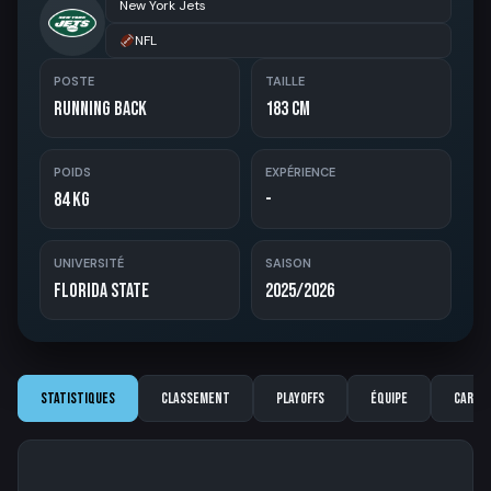
New York Jets
NFL
POSTE
TAILLE
Running Back
183 cm
POIDS
EXPÉRIENCE
84 kg
-
UNIVERSITÉ
SAISON
Florida State
2025/2026
Statistiques
Classement
Playoffs
Équipe
Carriè