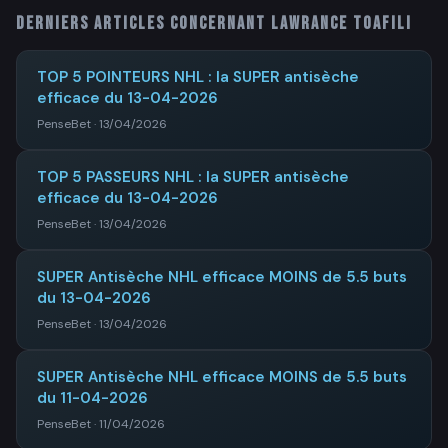
Derniers articles concernant
Lawrance Toafili
TOP 5 POINTEURS NHL : la SUPER antisèche
efficace du 13-04-2026
PenseBet · 13/04/2026
TOP 5 PASSEURS NHL : la SUPER antisèche
efficace du 13-04-2026
PenseBet · 13/04/2026
SUPER Antisèche NHL efficace MOINS de 5.5 buts
du 13-04-2026
PenseBet · 13/04/2026
SUPER Antisèche NHL efficace MOINS de 5.5 buts
du 11-04-2026
PenseBet · 11/04/2026