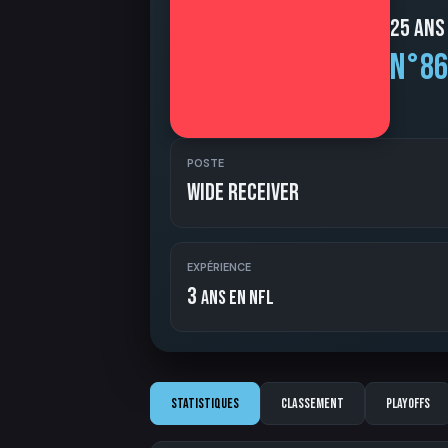
25 ans
N°86
POSTE
Wide Receiver
EXPÉRIENCE
3
ans en NFL
Statistiques
Classement
Playoffs