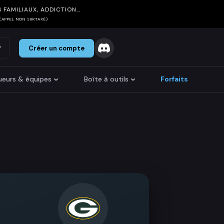
 FAMILIAUX, ADDICTION…
(APPEL NON SURTAXÉ)
r
Créer un compte
oueurs & équipes
Boîte à outils
Forfaits