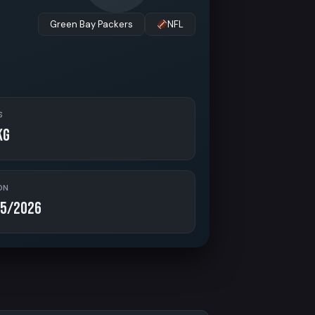
Green Bay Packers
NFL
S
kg
ON
5/2026