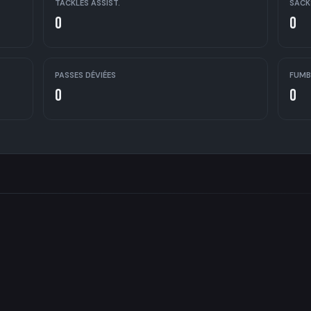
TACKLES ASSIST.
SACK
0
0
PASSES DÉVIÉES
FUMB
0
0