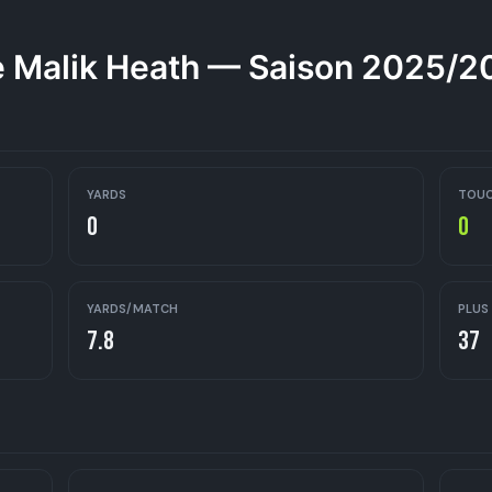
 Malik Heath — Saison 2025/2
YARDS
TOU
0
0
YARDS/MATCH
PLUS
7.8
37