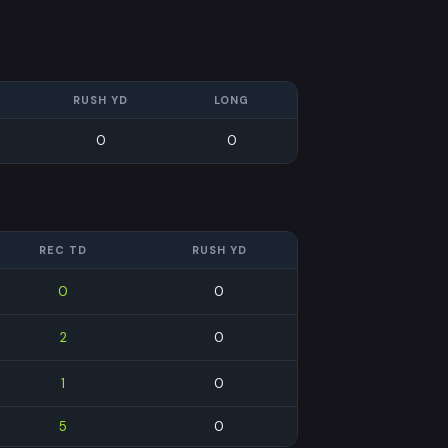
RUSH YD
LONG
0
0
REC TD
RUSH YD
0
0
2
0
1
0
5
0