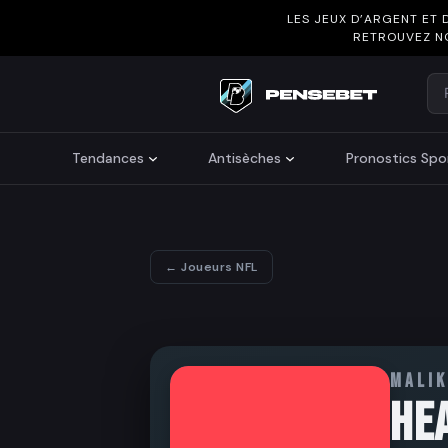
LES JEUX D’ARGENT ET 
RETROUVEZ N
Re
Search
Tendances
Antisèches
Pronostics Spor
← Joueurs NFL
MALIK
HE