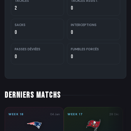
TACKLES
TACKLES ASSIST.
2
0
SACKS
INTERCEPTIONS
0
0
PASSES DÉVIÉES
FUMBLES FORCÉS
0
0
DERNIERS MATCHS
WEEK 18
04 Jan
WEEK 17
28 Déc
WE