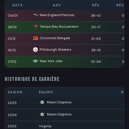
DATE
ADV
RÉS.
RÉCEP
New England Patriots
04/01
38-10
0
Tampa Bay Buccaneers
28/12
20-17
0
Cincinnati Bengals
21/12
21-45
0
Pittsburgh Steelers
16/12
28-15
0
New York Jets
07/12
10-34
0
HISTORIQUE DE CARRIÈRE
SAISON
ÉQUIPE
RÉC
Miami Dolphins
2025
4
Miami Dolphins
2024
2
2023
Virginia
11