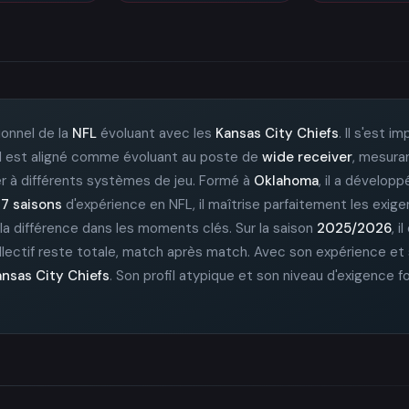
ionnel de la
NFL
évoluant avec les
Kansas City Chiefs
. Il s'est
, il est aligné comme évoluant au poste de
wide receiver
, mesura
ter à différents systèmes de jeu. Formé à
Oklahoma
, il a développ
e
7 saisons
d'expérience en NFL, il maîtrise parfaitement les exigen
 la différence dans les moments clés. Sur la saison
2025/2026
, i
ollectif reste totale, match après match. Avec son expérience et s
nsas City Chiefs
. Son profil atypique et son niveau d'exigence f