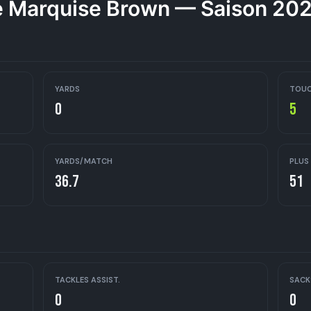
 Marquise Brown — Saison 20
YARDS
TOU
0
5
YARDS/MATCH
PLUS
36.7
51
TACKLES ASSIST.
SACK
0
0