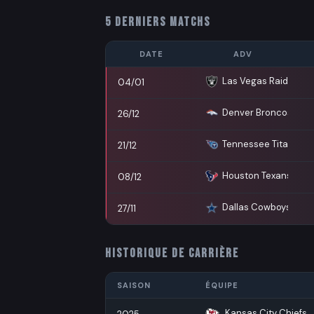
5 DERNIERS MATCHS
DATE
ADV
Las Vegas Raiders
04/01
Denver Broncos
26/12
Tennessee Titans
21/12
Houston Texans
08/12
Dallas Cowboys
27/11
HISTORIQUE DE CARRIÈRE
SAISON
ÉQUIPE
Kansas City Chiefs