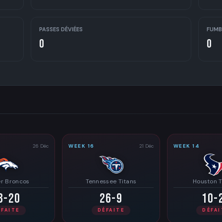
PASSES DÉVIÉES
FUMB
0
0
26 Déc
WEEK 16
21 Déc
WEEK 14
r Broncos
Tennessee Titans
Houston 
3-20
26-9
10-
ÉFAITE
DÉFAITE
DÉFAI