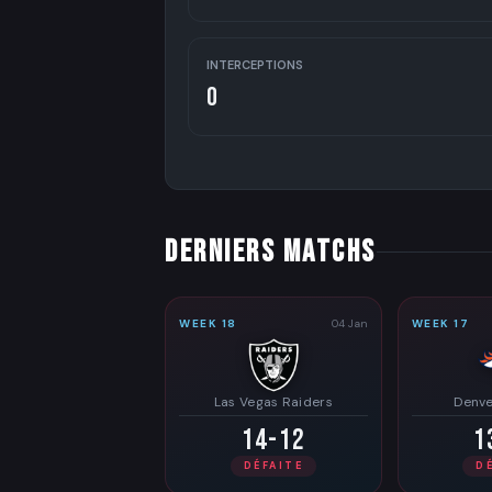
INTERCEPTIONS
0
DERNIERS MATCHS
WEEK 18
04 Jan
WEEK 17
Las Vegas Raiders
Denve
14-12
1
DÉFAITE
D