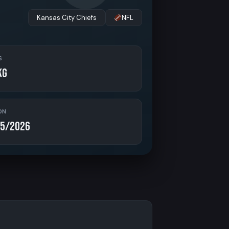
Kansas City Chiefs
NFL
S
kg
ON
5/2026