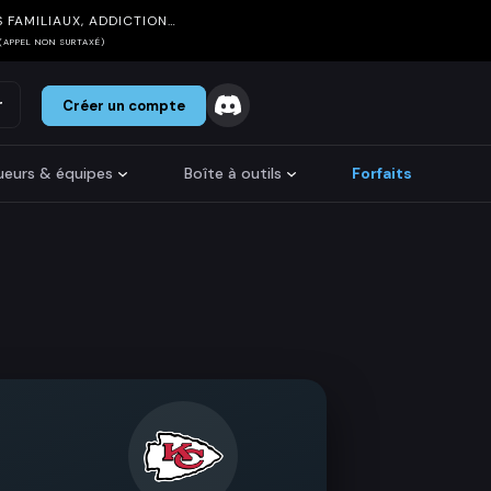
 FAMILIAUX, ADDICTION…
(APPEL NON SURTAXÉ)
r
Créer un compte
oueurs & équipes
Boîte à outils
Forfaits