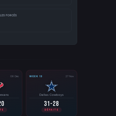
LES FORCÉS
08 Déc
WEEK 13
27 Nov
Texans
Dallas Cowboys
20
31-28
TE
DÉFAITE