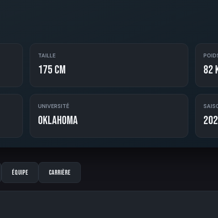
TAILLE
POID
175 cm
82 
UNIVERSITÉ
SAIS
Oklahoma
202
Équipe
Carrière