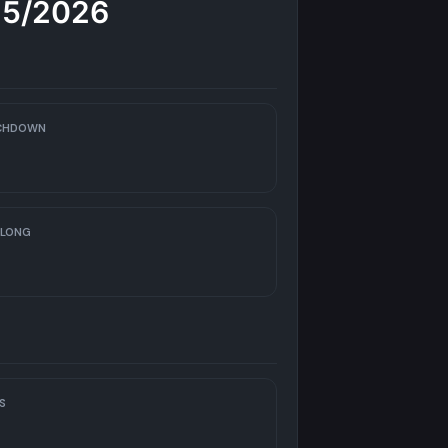
25/2026
CHDOWN
 LONG
S