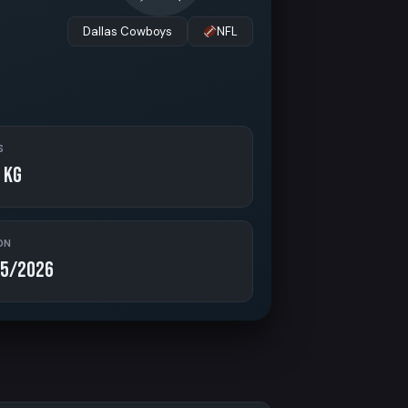
Dallas Cowboys
NFL
S
 kg
ON
5/2026