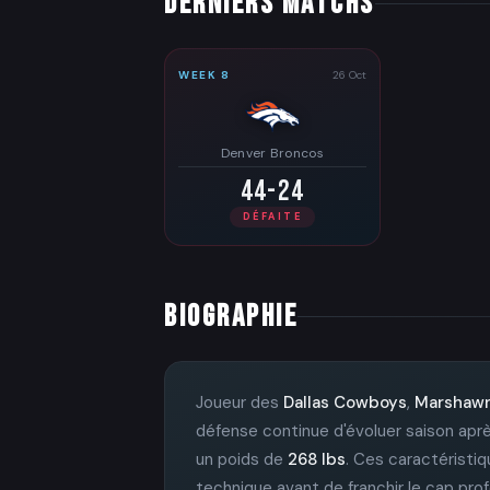
DERNIERS MATCHS
WEEK 8
26 Oct
Denver Broncos
44-24
DÉFAITE
BIOGRAPHIE
Joueur des
Dallas Cowboys
,
Marshawn
défense continue d'évoluer saison aprè
un poids de
268 lbs
. Ces caractéristiqu
technique avant de franchir le cap pro