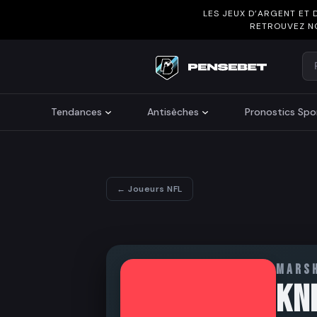
LES JEUX D’ARGENT ET 
RETROUVEZ N
Re
Search
Tendances
Antisèches
Pronostics Spor
← Joueurs NFL
MARS
KN