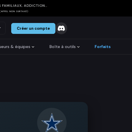
 FAMILIAUX, ADDICTION…
(APPEL NON SURTAXÉ)
r
Créer un compte
oueurs & équipes
Boîte à outils
Forfaits