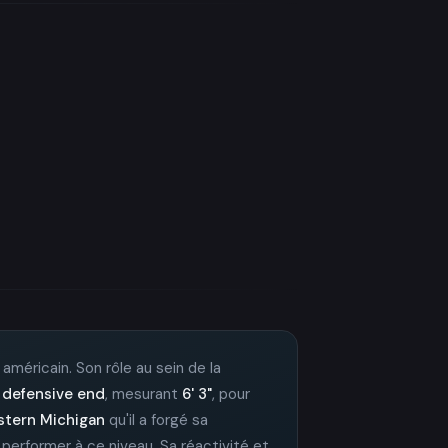
 américain. Son rôle au sein de la
e
defensive end
, mesurant
6' 3"
, pour
tern Michigan
qu'il a forgé sa
 performer à ce niveau. Sa réactivité et