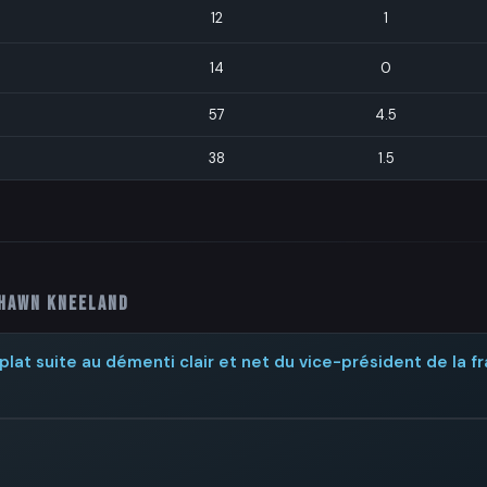
12
1
14
0
57
4.5
38
1.5
hawn Kneeland
lat suite au démenti clair et net du vice-président de la f