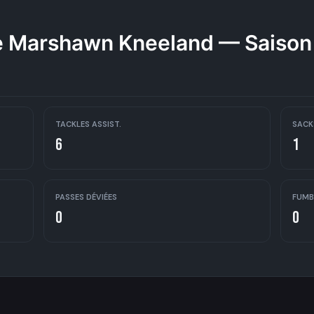
 Marshawn Kneeland — Saiso
TACKLES ASSIST.
SACK
6
1
PASSES DÉVIÉES
FUMB
0
0