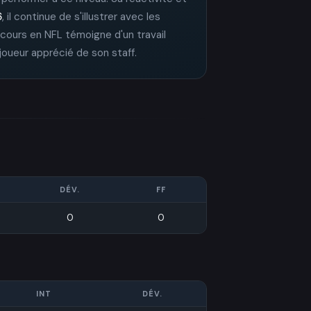
6
, il continue de s'illustrer avec les
arcours en NFL témoigne d'un travail
joueur apprécié de son staff.
DÉV.
FF
0
0
INT
DÉV.