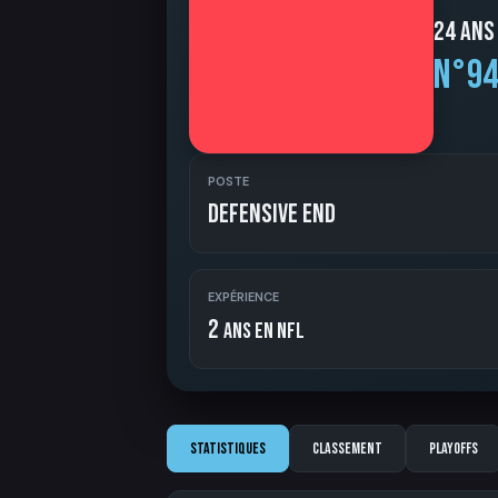
24 ans
N°94
POSTE
Defensive End
EXPÉRIENCE
2
ans en NFL
Statistiques
Classement
Playoffs