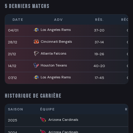
5 DERNIERS MATCHS
DATE
ADV
RÉS.
RÉCEP
Los Angeles Rams
04/01
37-20
0
Cincinnati Bengals
28/12
37-14
0
Atlanta Falcons
21/12
19-26
0
Houston Texans
14/12
40-20
0
Los Angeles Rams
07/12
17-45
0
HISTORIQUE DE CARRIÈRE
SAISON
ÉQUIPE
RÉC
Arizona Cardinals
2025
7
Arizona Cardinals
2024
4