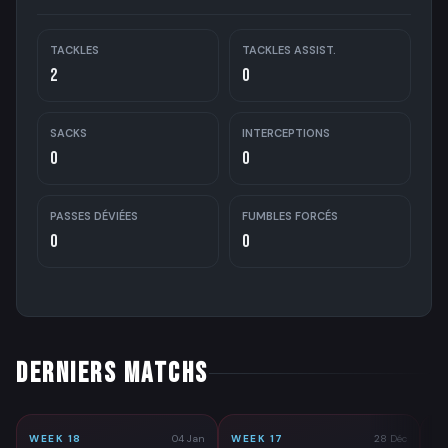
TACKLES
TACKLES ASSIST.
2
0
SACKS
INTERCEPTIONS
0
0
PASSES DÉVIÉES
FUMBLES FORCÉS
0
0
DERNIERS MATCHS
WEEK 18
04 Jan
WEEK 17
28 Déc
WE