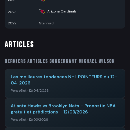
Arizona Cardinals
2023
3
2022
Stanford
2
ARTICLES
Derniers articles concernant
Michael Wilson
Les meilleures tendances NHL POINTEURS du 12-
04-2026
PenseBet · 12/04/2026
Atlanta Hawks vs Brooklyn Nets – Pronostic NBA
gratuit et prédictions – 12/03/2026
PenseBet · 12/03/2026